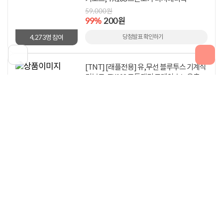
59,000원
99%
200원
4,273
당첨발표 확인하기
명 참여
출
[TNT] [래플전용] 유,무선 블루투스 기계식
키보드, TX108 코튼캔디 그레이스노우축
64,000원
99%
200원
3,954
당첨발표 확인하기
명 참여
[TNT] [래플전용] 유,무선 블루투스 기계식
키보드, TX108 스톤모카 그레이스노우축
64,000원
99%
200원
3,880
당첨발표 확인하기
명 참여