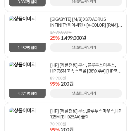
3,330
당첨발표 확인하기
명 참여
[GIGABYTE] [M/B] X870 AORUS
INFINITY 제이씨현 + [V-COLOR] [RAM]
MANTA XPrism RGB DDR5 48GB 제이씨
1,999,000원
25%
1,499,000원
현
1,452
당첨발표 확인하기
명 참여
[HP] [래플전용] 무선, 블루투스 마우스,
HP 785M 고속 스크롤 [B8YX4AA] [HP코리
아 정품] 블랙
89,900원
99%
200원
4,271
당첨발표 확인하기
명 참여
[HP] [래플전용] 무선,블루투스 마우스,HP
725M [BH0Z5AA] 블랙
70,900원
99%
200원