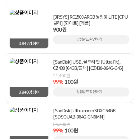
[3RSYS] RC1500 ARGB 쌍철봉 LITE [CPU
쿨러] [화이트] [래플]
900원
당첨발표 확인하기
3,847
명 참여
[SanDisk] USB, 울트라 핏 (Ultra Fit),
CZ430 [64GB/블랙] [CZ430-064G-G46]
21,400원
99%
100원
3,840
당첨발표 확인하기
명 참여
[SanDisk] Ultra microSDXC 64GB
[SDSQUAB-064G-GN6MN]
24,700원
99%
100원