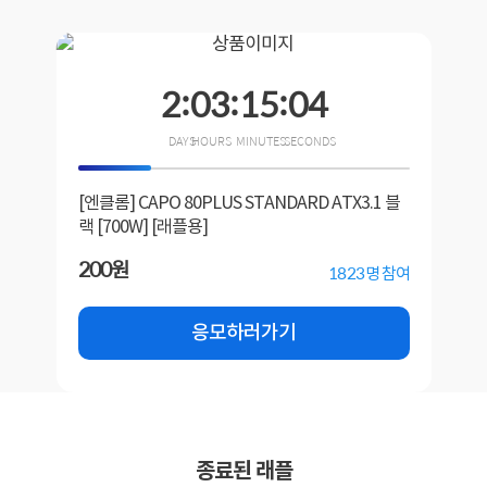
2
:
03
:
15
:
04
[엔클롬] CAPO 80PLUS STANDARD ATX3.1 블
랙 [700W] [래플용]
200원
1823
명 참여
응모하러가기
종료된 래플