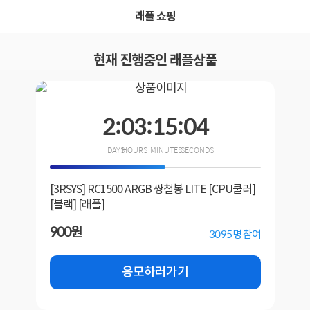
래플 쇼핑
현재 진행중인 래플상품
2
:
03
:
15
:
04
[3RSYS] RC1500 ARGB 쌍철봉 LITE [CPU쿨러]
[블랙] [래플]
900원
3095
명 참여
응모하러가기