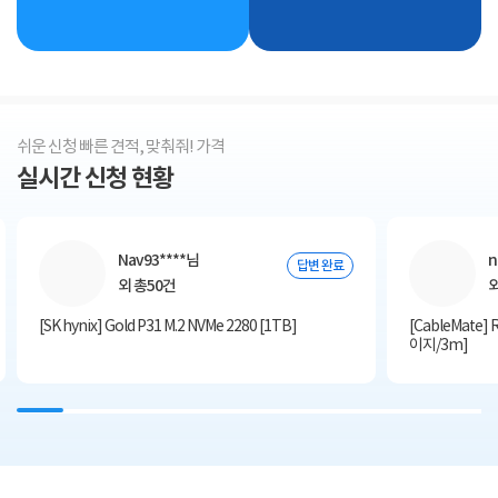
쉬운 신청 빠른 견적, 맞춰줘! 가격
실시간 신청 현황
Nav93****님
n
답변 완료
외 총50건
외
[SK hynix] Gold P31 M.2 NVMe 2280 [1TB]
[CableMate]
이지/3m]