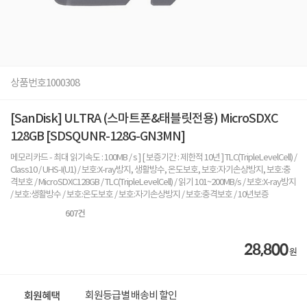
상품번호
1000308
[SanDisk] ULTRA (스마트폰&태블릿전용) MicroSDXC
128GB [SDSQUNR-128G-GN3MN]
메모리카드 - 최대 읽기속도 : 100MB / s ] [ 보증기간 : 제한적 10년 ] TLC(TripleLevelCell) /
Class10 / UHS-I(U1) / 보호:X-ray방지, 생활방수, 온도보호, 보호:자기손상방지, 보호:충
격보호 / MicroSDXC128GB / TLC(TripleLevelCell) / 읽기 101~200MB/s / 보호:X-ray방지
/ 보호:생활방수 / 보호:온도보호 / 보호:자기손상방지 / 보호:충격보호 / 10년보증
607
건
28,800
원
회원등급별 배송비 할인
회원혜택