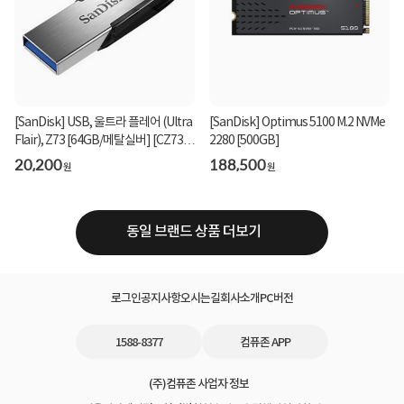
[SanDisk] USB, 울트라 플레어 (Ultra
[SanDisk] Optimus 5100 M.2 NVMe
Flair), Z73 [64GB/메탈실버] [CZ73-
2280 [500GB]
064G-G46...
20,200
188,500
원
원
동일 브랜드 상품 더보기
로그인
공지사항
오시는길
회사소개
PC버전
1588-8377
컴퓨존 APP
(주)컴퓨존 사업자 정보