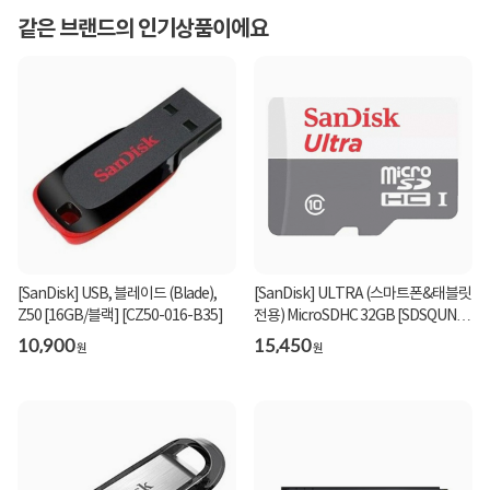
같은 브랜드의 인기상품이에요
[SanDisk] USB, 블레이드 (Blade),
[SanDisk] ULTRA (스마트폰&태블릿
Z50 [16GB/블랙] [CZ50-016-B35]
전용) MicroSDHC 32GB [SDSQUNR-
032G-GN3MN]
10,900
15,450
원
원