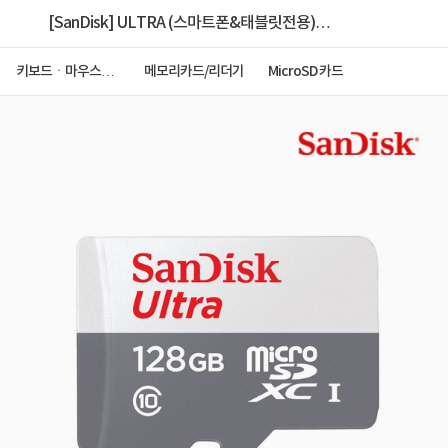
[SanDisk] ULTRA (스마트폰&태블릿전용)
MicroSDXC 128GB [SDSQUNR-128G-GN3MN]
키보드ㆍ마우스ㆍ
메모리카드/리더기
MicroSD 카드
저장장치