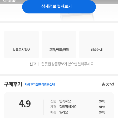
상세정보 펼쳐보기
상품고시정보
교환/반품/환불
배송안내
신고
잘못된 상품정보가 있으면 알려주세요.
구매후기
총
607
건
지금 후기쓰면 적립금 2배!
4.9
상품
만족해요
94%
가격
합리적이에요
91%
배송
빨라요
94%