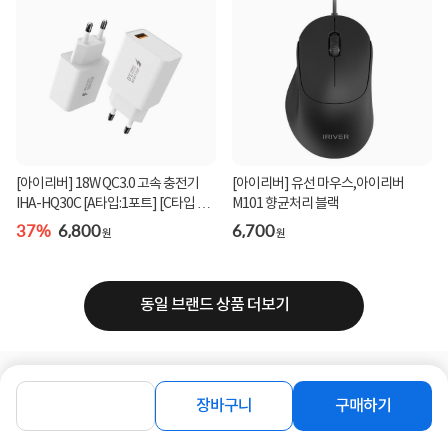
[아이리버] 18W QC3.0 고속 충전기
[아이리버] 유선 마우스,아이리버
IHA-HQ30C [A타입:1포트] [C타입 케
M101 향균처리 블랙
이블포함]
37%
6,800
6,700
원
원
동일 브랜드 상품 더보기
로그인
공지사항
오시는길
회사소개
PC버전
장바구니
구매하기
1588-8377
컴퓨존 APP