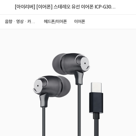
[아이리버] [이어폰] 스테레오 유선 이어폰 ICP-G300
[C타입] [블랙]
음향ㆍ영상ㆍ카메
헤드폰/이어폰
이어폰
라