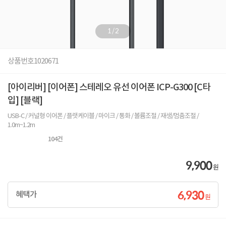
1
/
2
상품번호
1020671
[아이리버] [이어폰] 스테레오 유선 이어폰 ICP-G300 [C타
입] [블랙]
USB-C / 커널형 이어폰 / 플랫케이블 / 마이크 / 통화 / 볼륨조절 / 재생/멈춤조절 /
1.0m~1.2m
104
건
9,900
원
6,930
혜택가
원