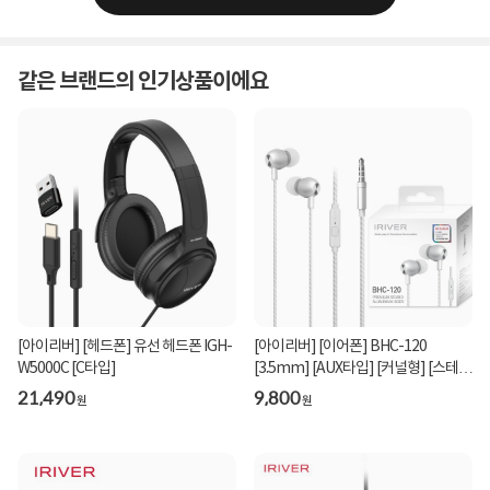
같은 브랜드의 인기상품이에요
[아이리버] [헤드폰] 유선 헤드폰 IGH-
[아이리버] [이어폰] BHC-120
W5000C [C타입]
[3.5mm] [AUX타입] [커널형] [스테레
오] [화이트]
21,490
9,800
원
원