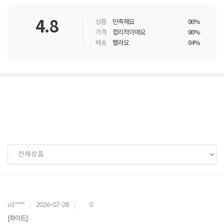
4.8
상품
만족해요
86%
가격
합리적이에요
86%
배송
빨라요
84%
o5****
2026-07-28
0
[화이트]