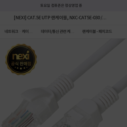
토요일 컴퓨존은 정상영업 중
[NEXI] CAT.5E UTP 랜케이블, NXC-CAT5E-030 /
NXC044 [다이렉트/단선] [화이트/3m]
네트워크ㆍ케이블
데이터/통신 관련 케이
랜케이블 - 패치코드
ㆍCCTV
블