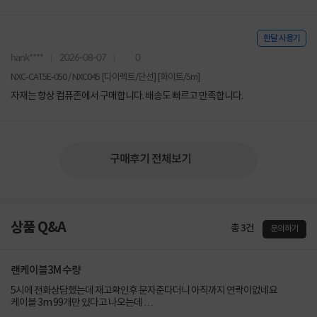
한달 사용기
hank****
2026-08-07
0
NXC-CAT5E-050 / NXC045 [다이렉트/단선] [화이트/5m]
자재는 항상 컴퓨존에서 구매합니다. 배송도 빠르고 만족합니다.
구매후기 전체보기
상품 Q&A
총 3건
문의하기
랜케이블3M 수량
5시에 전화상담했는데 재고확인후 문자준다더니 아직까지 연락이없네요
케이블 3m 99개만 있다고 나오는데
수량 체크좀부탁드려요