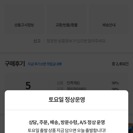
상품고시정보
교환/반품/환불
배송안내
신고
잘못된 상품정보가 있으면 알려주세요.
구매후기
총
2,458
건
지금 후기쓰면 적립금 2배!
5
상품
만족해요
98%
가격
합리적이에요
94%
배송
빨라요
98%
토요일 정상운영
상담, 주문, 배송, 방문수령, A/S 정상 운영
토요일 출발 상품 지금 담으면 오늘 출발합니다!