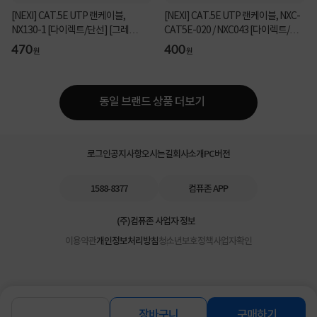
[NEXI] CAT.5E UTP 랜케이블,
[NEXI] CAT.5E UTP 랜케이블, NXC-
NX130-1 [다이렉트/단선] [그레
CAT5E-020 / NXC043 [다이렉트/단
이/1.5m]
선] [화이트/2m]
470
400
원
원
동일 브랜드 상품 더보기
로그인
공지사항
오시는길
회사소개
PC버전
1588-8377
컴퓨존 APP
(주)컴퓨존 사업자 정보
이용약관
개인정보처리방침
청소년보호정책
사업자확인
장바구니
구매하기