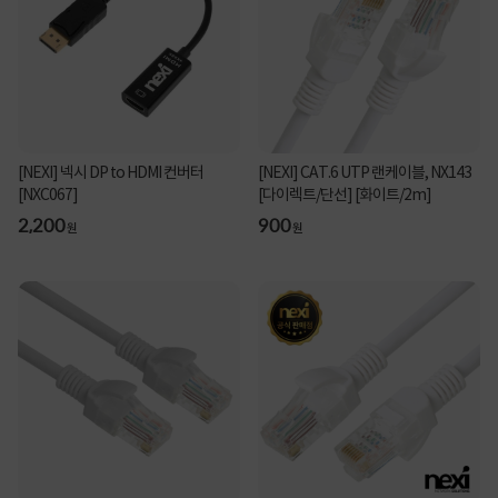
[NEXI] 넥시 DP to HDMI 컨버터
[NEXI] CAT.6 UTP 랜케이블, NX143
[NXC067]
[다이렉트/단선] [화이트/2m]
2,200
900
원
원