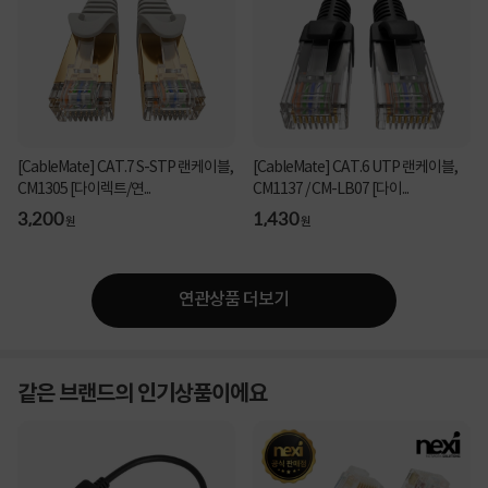
[CableMate] CAT.7 S-STP 랜케이블,
[CableMate] CAT.6 UTP 랜케이블,
CM1305 [다이렉트/연...
CM1137 / CM-LB07 [다이...
3,200
1,430
원
원
연관상품 더보기
같은 브랜드의 인기상품이에요