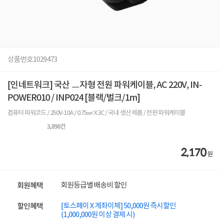
상품번호
1029473
[인네트워크] 국산 ㅡ자형 전원 파워케이블, AC 220V, IN-
POWER010 / INP024 [블랙/벌크/1m]
컴퓨터 파워코드 / 250V-10A / 0.75㎟ X 3C / 국내 생산 제품 / 전원 파워케이블
3,898
건
2,170
원
회원등급별 배송비 할인
회원혜택
[토스페이 X 계좌이체] 50,000원 즉시할인
할인혜택
(1,000,000원 이상 결제 시)