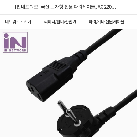
[인네트워크] 국산 ㅡ자형 전원 파워케이블, AC 220V,
IN-POWER010 / INP024 [블랙/벌크/1m]
네트워크ㆍ케이블
리피터/젠더/전원 케이
파워/기타 전원 케이블
ㆍCCTV
블