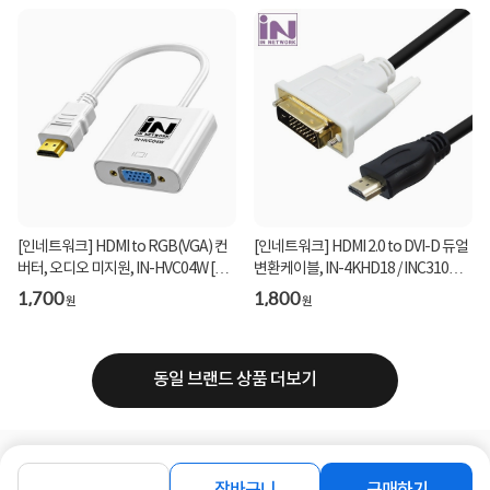
[인네트워크] HDMI to RGB(VGA) 컨
[인네트워크] HDMI 2.0 to DVI-D 듀얼
버터, 오디오 미지원, IN-HVC04W [화
변환케이블, IN-4KHD18 / INC310
이트]
[1.8m]
1,700
1,800
원
원
동일 브랜드 상품 더보기
로그인
공지사항
오시는길
회사소개
PC버전
장바구니
구매하기