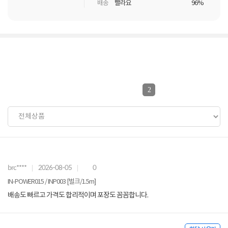
배송
빨라요
96%
2
brc****
2026-08-05
0
IN-POWER015 / INP003 [벌크/1.5m]
배송도 빠르고 가격도 합리적이며 포장도 꼼꼼합니다.