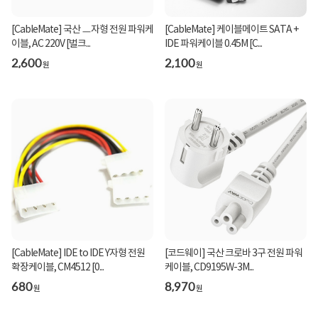
[CableMate] 국산 ㅡ자형 전원 파워케
[CableMate] 케이블메이트 SATA +
이블, AC 220V [벌크...
IDE 파워케이블 0.45M [C...
2,600
2,100
원
원
[CableMate] IDE to IDE Y자형 전원
[코드웨이] 국산 크로바 3구 전원 파워
확장케이블, CM4512 [0...
케이블, CD9195W-3M...
680
8,970
원
원