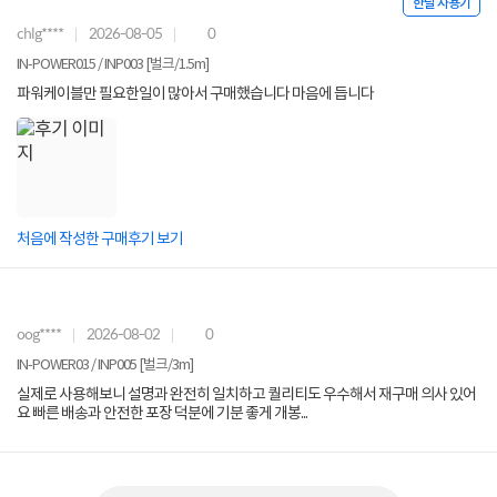
한달 사용기
chlg****
2026-08-05
0
IN-POWER015 / INP003 [벌크/1.5m]
파워케이블만 필요한일이 많아서 구매했습니다 마음에 듭니다
처음에 작성한 구매후기 보기
oog****
2026-08-02
0
IN-POWER03 / INP005 [벌크/3m]
실제로 사용해보니 설명과 완전히 일치하고 퀄리티도 우수해서 재구매 의사 있어
요 빠른 배송과 안전한 포장 덕분에 기분 좋게 개봉...