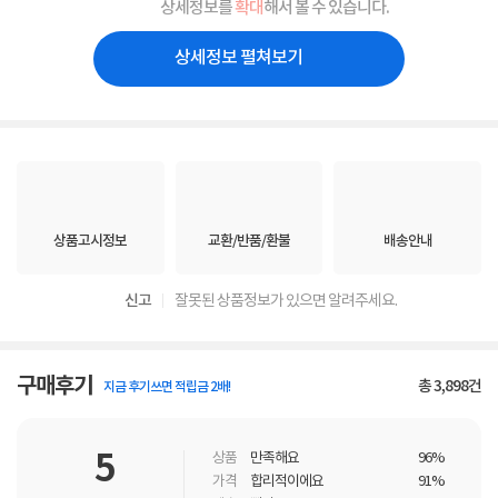
상세정보를
확대
해서 볼 수 있습니다.
상세정보 펼쳐보기
상품고시정보
교환/반품/환불
배송안내
신고
잘못된 상품정보가 있으면 알려주세요.
구매후기
총
3,898
건
지금 후기쓰면 적립금 2배!
5
상품
만족해요
96%
가격
합리적이에요
91%