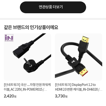
연관상품 더보기
같은 브랜드의 인기상품이에요
[인네트워크] 국산 ㅡ자형 전원 파워케
[인네트워크] DisplayPort 1.2 to
이블, AC 220V, IN-POWER015 /
HDMI 2.0 변환 케이블, IN-DH6020 /
INP003 [벌크/1...
INC336 [2m]
2,420
3,730
원
원