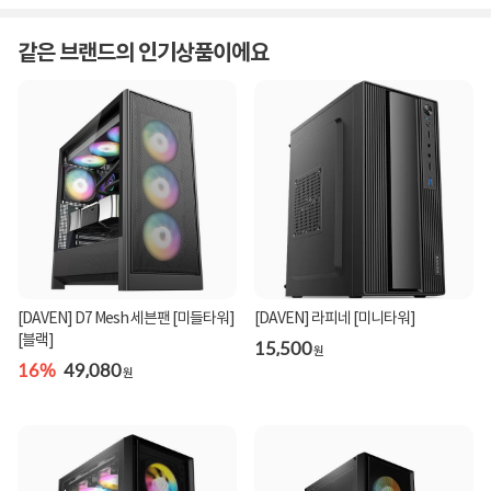
같은 브랜드의 인기상품이에요
[DAVEN] D7 Mesh 세븐팬 [미들타워]
[DAVEN] 라피네 [미니타워]
[블랙]
15,500
원
16%
49,080
원