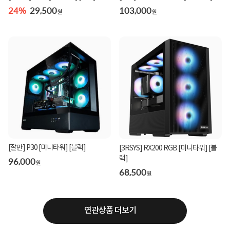
24%
29,500
103,000
원
원
[잘만] P30 [미니타워] [블랙]
[3RSYS] RX200 RGB [미니타워] [블
랙]
96,000
원
68,500
원
연관상품 더보기