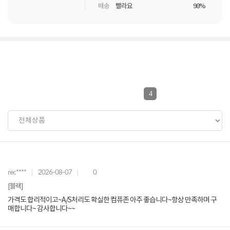
배송
빨라요
98%
4
rec****
2026-08-07
0
[블랙]
가격도 합리적이고~A/S처리도 확실한 컴퓨존 아주 좋습니다~항상 만족하며 구
매합니다~ 감사합니다~~