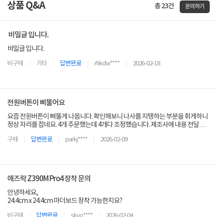
상품 Q&A
총 23건
문의하기
비밀글 입니다.
비밀글 입니다.
비구매
기타
답변완료
rhkdw****
2026-02-18
전원버튼이 삐뚤어요
요즘 전원버튼이 삐뚤게 나옵니다. 확인해보니 나사를 지탱하는 부분을 휘게하니
정상 자리를 잡네요. 4개 주문했는데 4개다 조정했습니다. 제조사에 내용 전달 부
탁합니다.
구매
답변완료
parkj****
2026-02-09
애즈락 Z390M Pro4 장착 문의
안녕하세요,
24.4cm x 24.4cm 마더보드 장착 가능한지요?
비구매
답변완료
skyo****
2026-02-04