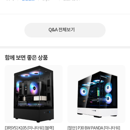
Q&A 전체보기
함께 보면 좋은 상품
[3RSYS] K105 [미니타워] [블랙]
[잘만] P30 BW PANDA [미니타워]