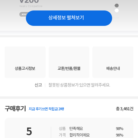
상세정보 펼쳐보기
상품고시정보
교환/반품/환불
배송안내
신고
잘못된 상품정보가 있으면 알려주세요.
구매후기
총
3,461
건
지금 후기쓰면 적립금 2배!
5
상품
만족해요
98%
가격
합리적이에요
96%