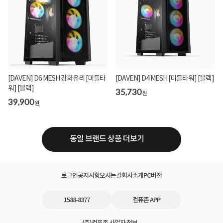
[DAVEN] D6 MESH 강화유리 [미들타
[DAVEN] D4 MESH [미들타워] [블랙]
워] [블랙]
35,730
원
39,900
원
동일 브랜드 상품 더보기
로그인
공지사항
오시는길
회사소개
PC버전
1588-8377
컴퓨존 APP