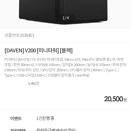
1
/
4
상품번호
1038453
[DAVEN] V200 [미니타워] [블랙]
PC케이스(M-ATX) / 미니타워 / 파워미포함 / Micro-ATX / Mini-ITX / 쿨링팬: 총1개 / 측면:
강철 / 후면: 80mm x1 / 너비(W): 165mm / 깊이(D): 260mm / 높이(H): 378mm / 파워 장착:
190mm / 파워 위치: 상단 / GPU 장착: 250mm / CPU쿨러 장착: 140mm / / Type-C /
Type-C / USB-C 타입/USB-C / 수랭쿨러 장착 불가 / non RGB
3,461
건
20,500
원
1건
진행 중
이벤트
회원등급별 배송비 할인