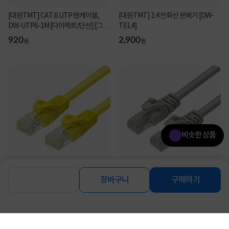
[대원TMT] CAT.6 UTP 랜케이블,
[대원TMT] 1:4 전화선 분배기 [DW-
DW-UTP6-1M [다이렉트/단선] [그레
TEL4]
이/1m]
920
2,900
원
원
비슷한 상품
[대원TMT] CAT.5e UTP 랜케이블,
[대원TMT] CAT.5E UTP 랜케이블,
장바구니
구매하기
DW-UTP5EY-2M [다이렉트/단선] [옐
DW-UTP5E-0.5M [다이렉트/단선]
로우/2m]
[그레이/0.5m]
700
420
원
원