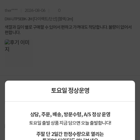
ther****
2026-08-06
0
DW-UTP5EBK-2M [다이렉트/단선] [블랙/2m]
색깔과 길이 별로 구매할 수 있어서 편하고 가격대도 적당합니다. 불량이 없어서
편합니다.
토요일 정상운영
mila****
2026-06-12
0
DW-UTP5EBK-1M [다이렉트/단선] [블랙/1m]
주문과 함께 제품도 빨리 배송되고 정품이라 인식도 잘되고 잘 동작됩니다. 사용하
상담, 주문, 배송, 방문수령, A/S 정상 운영
는데 전혀 문제 없이 잘 동작됩니다. 주문과 함께...
토요일 출발 상품 지금 담으면 오늘 출발합니다!
주말 단 2일간 한정수량으로 열리는