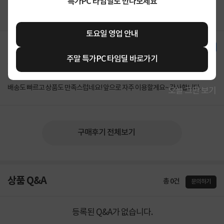
특가PC 타임딜도 만나보세요
토요일 영업 안내
한달 사용기
주말 특가PC 타임딜 바로가기
gun****
2026-03-10
0
DW-UTP5EBK-5M [다이렉트/단선] [블랙/5m]
배송도 빠르고 상품도 만족스럽네요! 앞으로 자주 이용할게요~ 감사합니다.
오늘 그만 보기
구매후기 전체보기
상품 Q&A
총 0건
문의하기
등록된 Q&A가 없습니다.