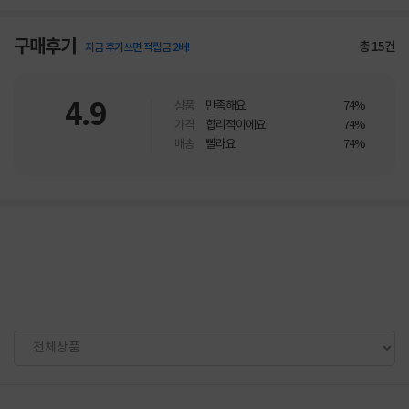
구매후기
총
15
건
지금 후기쓰면 적립금 2배!
4.9
상품
만족해요
74%
가격
합리적이에요
74%
배송
빨라요
74%