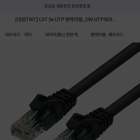
토요일 컴퓨존은 정상영업 중
[대원TMT] CAT.5e UTP 랜케이블, DW-UTP5EBK-
1M [다이렉트/단선] [블랙/1m]
네트워크ㆍ케이블
데이터/통신 관련 케이
랜케이블 - 패치코드
ㆍCCTV
블