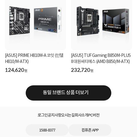
[ASUS] PRIME H810M-A 코잇 (인텔
[ASUS] TUF Gaming B850M-PLUS
H810/M-ATX)
II 대원씨티에스 (AMD B850/M-ATX)
124,620
232,720
원
원
동일 브랜드 상품 더보기
로그인
공지사항
오시는길
회사소개
PC버전
1588-8377
컴퓨존 APP