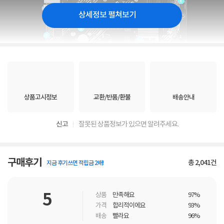
상세정보 펼쳐보기
상품고시정보
교환/반품/환불
배송안내
신고
잘못된 상품정보가 있으면 알려주세요.
구매후기
총
2,041
건
지금 후기쓰면 적립금 2배!
5
상품
만족해요
97%
가격
합리적이에요
93%
배송
빨라요
96%