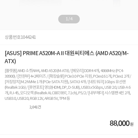
1
/
4
상품번호
1044241
[ASUS] PRIME A520M-A II 대원씨티에스 (AMD A520/M-
ATX)
[플랫폼] AMD 소켓AM4, AMD A520 (M-ATX) / [메모리] DDR4 4개, 4866MHz (PC4-
38900) / [전원부] 4+2페이즈 / [확장슬롯] PCIe3.0·PCIe 지원, PCIex16 1개, PCIex1 2개 /
[저장장치] M.2 NVMe 1개 (PCIe·SATA 지원), SATA3 4개 / [네트워크] 1Gbps 유선랜
(Realtek 1Gb) / [후면포트] 영상(HDMI, DP, D-SUB), USB3.x 5Gbps, USB 2.0, USB-A 6
개, RJ-45, 오디오잭 (Realtek ALC887/897, 7.1ch), PS/2 / [내부헤더] 시스템팬 4핀 2개,
USB3.0, USB2.0, RGB 12V, ARGB 5V, TPM 등
2,041
건
88,000
원