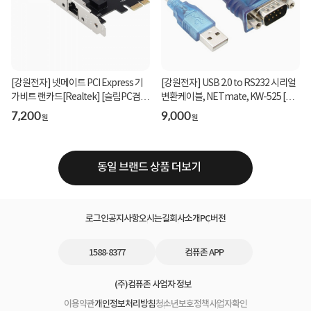
[강원전자] 넷메이트 PCI Express 기
[강원전자] USB 2.0 to RS232 시리얼
가비트 랜카드[Realtek] [슬림PC겸
변환케이블, NETmate, KW-525 [투
용] [NM-PL11 ]...
명블루/0.45m]
7,200
9,000
원
원
동일 브랜드 상품 더보기
로그인
공지사항
오시는길
회사소개
PC버전
1588-8377
컴퓨존 APP
(주)컴퓨존 사업자 정보
이용약관
개인정보처리방침
청소년보호정책
사업자확인