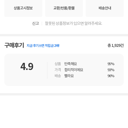
상품고시정보
교환/반품/환불
배송안내
신고
잘못된 상품정보가 있으면 알려주세요.
구매후기
총
1,929
건
지금 후기쓰면 적립금 2배!
4.9
상품
만족해요
95%
가격
합리적이에요
93%
배송
빨라요
96%