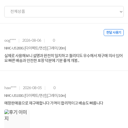
한달 사용기
oog****
2026-08-06
0
NMC-U5200G [다이렉트/연선] [그레이/20m]
실제로 사용해보니 설명과 완전히 일치하고 퀄리티도 우수해서 재구매 의사 있어
요 빠른 배송과 안전한 포장 덕분에 기분 좋게 개봉...
haw****
2026-08-05
0
NMC-U5100G [다이렉트/연선] [그레이/10m]
매장판매용으로 재구매합니다 가격이 합리적이고 배송도 빠름니다