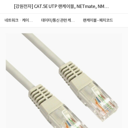
[강원전자] CAT.5E UTP 랜케이블, NETmate, NMC-
U505G [다이렉트/연선] [그레이/0.5m]
네트워크ㆍ케이블
데이터/통신 관련 케이
랜케이블 - 패치코드
ㆍCCTV
블