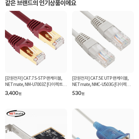
같은 브랜드의 인기상품이에요
[강원전자] CAT.7 S-STP 랜케이블,
[강원전자] CAT.5E UTP 랜케이블,
NETmate, NM-U7003Z [다이렉트/
NETmate, NMC-U503G [다이렉트/
연선] [와인/0.3m]
연선] [그레이/0.3m...
3,400
530
원
원