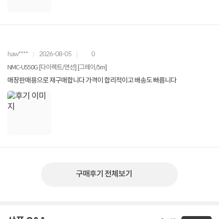
haw****
2026-08-05
0
NMC-U550G [다이렉트/연선] [그레이/5m]
매장판매용으로 재구매합니다 가격이 합리적이고 배송도 빠름니다
구매후기 전체보기