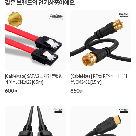
같은 브랜드의 인기상품이에요
[CableMate] SATA3 ㅡ자형 플랫형
[CableMate] RF to RF 안테나 케이
케이블, CM1923 [0.5m]
블, CM3401 [1.5m]
600
850
원
원