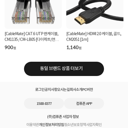
[CableMate] CAT.6 UTP 랜케이블,
[CableMate] HDMI 2.0 케이블, 골드,
CM1135 / CM-LB05 [다이렉트/연선]
CM2051 [1m]
[블랙2m]
900
1,140
원
원
동일 브랜드 상품 더보기
로그인
공지사항
오시는길
회사소개
PC버전
1588-8377
컴퓨존 APP
(주)컴퓨존 사업자 정보
이용약관
개인정보처리방침
청소년보호정책
사업자확인