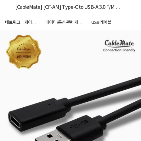
[CableMate] [CF-AM] Type-C to USB-A 3.0 F/M 변
환케이블, CM2855 / CM-ACF001 [블랙/1m]
네트워크ㆍ케이블
데이터/통신 관련 케이
USB 케이블
ㆍCCTV
블