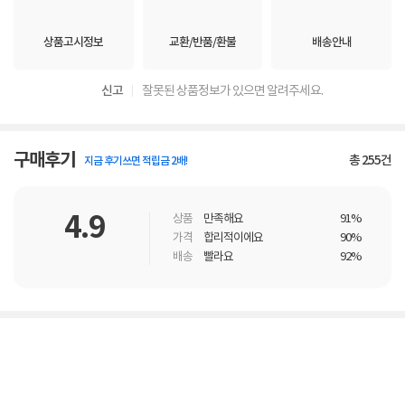
상품고시정보
교환/반품/환불
배송안내
신고
잘못된 상품정보가 있으면 알려주세요.
구매후기
총
255
건
지금 후기쓰면 적립금 2배!
4.9
상품
만족해요
91%
가격
합리적이에요
90%
배송
빨라요
92%