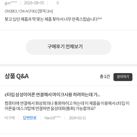
gun****
2026-08-05
0
CM2853 / CM-ACF002 [블랙/2m]
찾고 있던 제품과 딱 맞는 제품 찾아서 너무 만족스럽습니다^^
구매후기 전체보기
상품 Q&A
총 1건
문의하기
c타입 삼성이어폰 연결해서 마이크사용 하려하는데 가...
컴퓨터에 연결해서 화상회의나 통화하려고 하는데 이 제품을 이용해서 c타입 이
어폰을 데스크탑에 연결하면 음성대화(통화) 가능할까요?
비구매
답변완료
Nav18****
2024-02-11