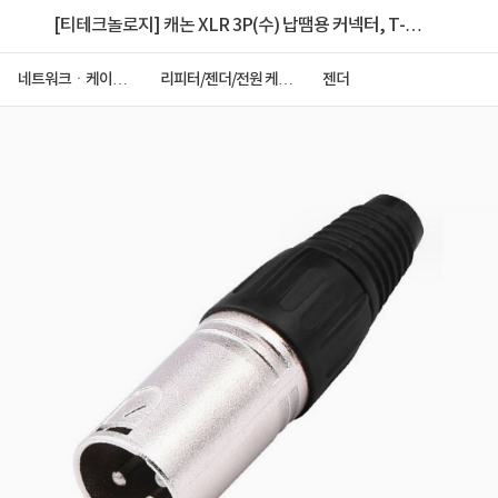
[티테크놀로지] 캐논 XLR 3P(수) 납땜용 커넥터, T-
XLR-3PM
네트워크ㆍ케이블
리피터/젠더/전원 케이
젠더
ㆍCCTV
블