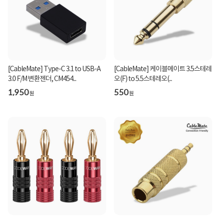
[CableMate] Type-C 3.1 to USB-A
[CableMate] 케이블메이트 3.5스테레
3.0 F/M 변환젠더, CM454...
오(F) to 5.5스테레오(...
1,950
550
원
원