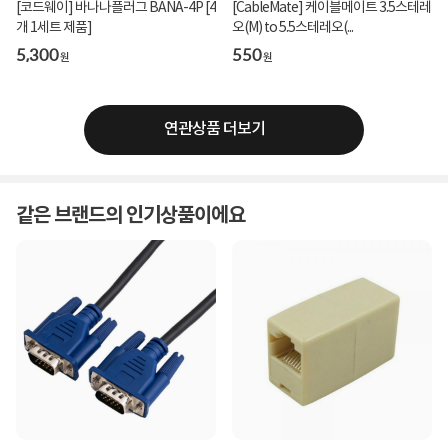
[코드웨이] 바나나플러그 BANA-4P [4
[CableMate] 케이블메이트 3.5스테레
개 1세트 제품]
오(M) to 5.5스테레오(...
5,300
550
원
원
연관상품 더보기
같은 브랜드의 인기상품이에요