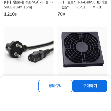
[티테크놀로지] RGB(VGA) 케이블, T-
[티테크놀로지] RJ-45 (8P8C) I형 커플
SRGB-15MM [1.5m]
러, 핀방식, TT-CP01 [아이보리/1개]
[벌크]
1,210
70
원
원
[티테크놀로지] 국산 ㅡ자형 전원 파워
[티테크놀로지] 80mm 스펀지 먼지
케이블, AC 220V / 10A [블랙/벌
팬필터 [T-DFF80]
장바구니
구매하기
크/1.5m]
2,150
470
원
원
동일 브랜드 상품 더보기