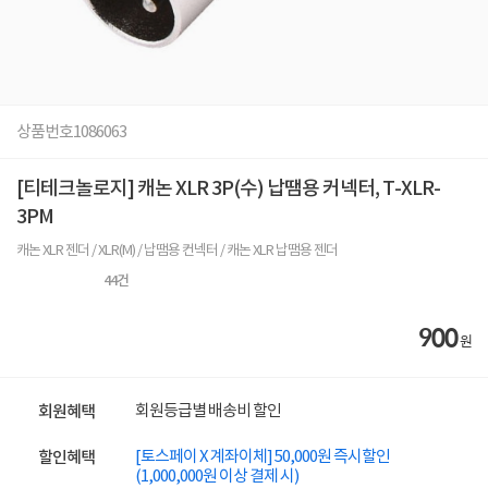
상품번호
1086063
[티테크놀로지] 캐논 XLR 3P(수) 납땜용 커넥터, T-XLR-
3PM
캐논 XLR 젠더 / XLR(M) / 납땜용 컨넥터 / 캐논 XLR 납땜용 젠더
44
건
900
원
회원등급별 배송비 할인
회원혜택
[토스페이 X 계좌이체] 50,000원 즉시할인
할인혜택
(1,000,000원 이상 결제 시)