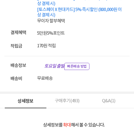
상 결제 시)
[토스페이 X 현대카드] 5% 즉시할인 (800,000원 이
상 결제 시)
무이자 할부혜택
결제혜택
5만원
5%
포인트
170원 적립
적립금
배송정보
토요일 출발
빠른배송 방법
무료배송
배송비
상세정보
구매후기(
493
)
Q&A(
1
)
상세정보를
확대
해서 볼 수 있습니다.