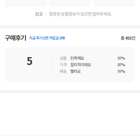
신고
잘못된 상품정보가 있으면 알려주세요.
구매후기
총
493
건
지금 후기쓰면 적립금 2배!
5
상품
만족해요
97%
가격
합리적이에요
87%
배송
빨라요
97%