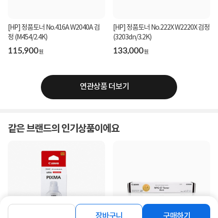
[HP] 정품토너 No.416A W2040A 검
[HP] 정품토너 No.222X W2220X 검정
정 (M454/2.4K)
(3203dn/3.2K)
115,900
133,000
원
원
연관상품 더보기
같은 브랜드의 인기상품이에요
장바구니
구매하기