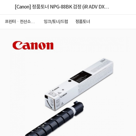
[Canon] 정품토너 NPG-88BK 검정 (iR ADV DX
C3926/38K)
프린터ㆍ전산소모
잉크/토너/드럼
정품토너
품