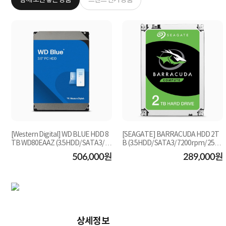
[Western Digital] WD BLUE HDD 8
[SEAGATE] BARRACUDA HDD 2T
TB WD80EAAZ (3.5HDD/ SATA3/ 56
B (3.5HDD/ SATA3/ 7200rpm/ 256M
40rpm/ 256MB/ CMR)
B/ SMR+MTC)[단일]
원
506,000원
289,000원
상세정보