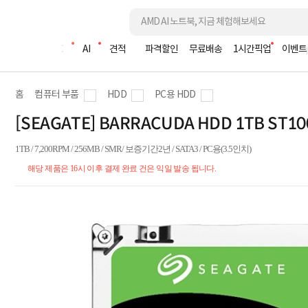
조립PC
AI
견적
파격할인
무료배송
1시간픽업
이벤트
홈
컴퓨터 부품
HDD
PC용 HDD
[SEAGATE] BARRACUDA HDD 1TB ST
1TB / 7,200RPM / 256MB / SMR/ 보증기간2년 / SATA3 / PC용(3.5인치)
해당 제품은 16시 이후 결제 완료 건은 익일 발송 됩니다.