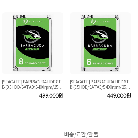
[SEAGATE] BARRACUDA HDD 8T
[SEAGATE] BARRACUDA HDD 6T
B (3.5HDD/ SATA3/ 5400rpm/ 256M
B (3.5HDD/ SATA3/ 5400rpm/ 256M
B/ SMR+MTC) [단일]
B/ SMR+MTC) [단일]
499,000원
449,000원
배송/교환/환불