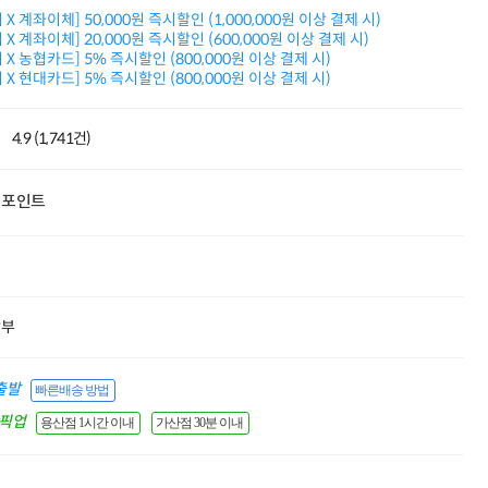
적립금 3% 페이백
X 계좌이체] 50,000원 즉시할인 (1,000,000원 이상 결제 시)
시스코 스위칭허브
X 계좌이체] 20,000원 즉시할인 (600,000원 이상 결제 시)
X 농협카드] 5% 즉시할인 (800,000원 이상 결제 시)
누적 금액 별
X 현대카드] 5% 즉시할인 (800,000원 이상 결제 시)
적립금 페이백!
Dell 구매왕
상품권 30만원
4.9 (1,741건)
삼성모니터 여름맞이
특별 할인 이벤트
한단계 더 진화한
포인트
HAF II 500
AI 업무환경 완성
HP 워크스테이션
여름맞이 사은품
HP 프로데스크 4
모든 것을 하나로
할부
HP올인원 단독특가
네트워크 자재
혜택 PACK
출발
빠른배송 방법
Dell 구매 찬스
간픽업
용산점 1시간 이내
가산점 30분 이내
프로 에센셜