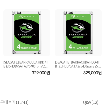
[SEAGATE] BARRACUDA HDD 4T
[SEAGATE] BARRACUDA HDD 4T
B (3.5HDD/ SATA3/ 5400rpm/ 256M
B (3.5HDD/ SATA3/ 5400rpm/ 256M
B/ SMR+MTC )[단일]
B/ SMR+MTC) ★ 플래티...
329,000원
329,000원
구매후기(
1,741
)
Q&A(
12
)