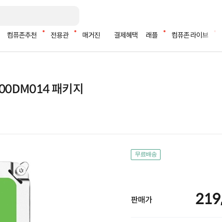
컴퓨존추천
전용관
매거진
결제혜택
래플
컴퓨존 라이브
1000DM014 패키지
무료배송
219
판매가