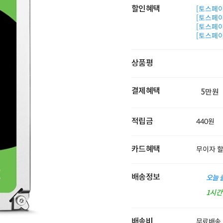
할인혜택
[토스페이 
[토스페이 
[토스페이 
[토스페이 
상품평
결제혜택
5만원
적립금
440원
카드혜택
무이자 
배송정보
오늘 
1시
배송비
무료배송