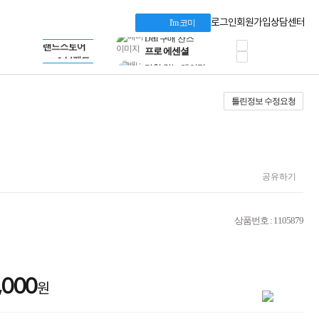
혜택 PACK
Dell 구매 찬스
Apple 기업전용관
로그인
회원가입
상담센터
I'm 코미
프로 에센셜
HP 브랜드스토어
타협 없는 게이밍
LG gram & 브랜드스토어
공식
HP OMEN
Microsoft 브랜드스토어
로지텍
AMD 브랜드스토어
정품 캠페인
Intel 브랜드스토어
틀린정보 수정요청
삼성 키보드&마우스
RAZER 브랜드스토어
10% 쿠폰 할인
Apple 기업전용관
케이블메이트 3분기
케이블 전설이 되다
야식까지 책임진다!
승리를 부르는 오멘
공유하기
ASUS ROG
20주년 한정판
AMD로 시작하는
상품번호 : 1105879
스마트 오피스환경
AI비즈니스 노트북
HP엘리트북/프로북
비즈니스 강자
,000
HP 프로북 4
원
리뷰 Npay 증정
MSI 공유기