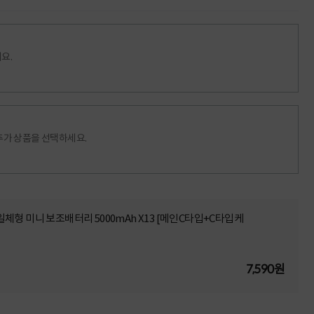
요.
추가 상품을 선택하세요.
형 일체형 미니 보조배터리 5000mAh X13 [메인C타입+C타입케
7,590원