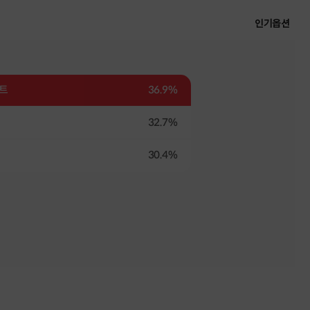
인기옵션
트
36.9%
32.7%
30.4%