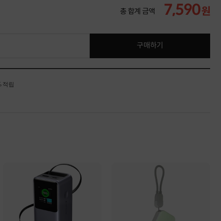
7,590
원
총 합계 금액
구매하기
% 적립