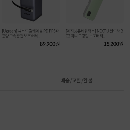
[Ugreen] 넥소드 릴케이블 PD PPS 대
[이지넷유비쿼터스] NEXTU 썬드라 B
용량 고속충전 보조배터...
C2 미니 도킹형 보조배터...
89,900원
15,200원
배송/교환/환불