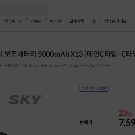
컴퓨존추천
전용관
매거진
결제혜택
래플
컴퓨존 라이브
미니 보조배터리 5000mAh X13 [메인C타입+C타입
캡 / 가로: 81mm / 세로: 36mm / 두께: 27mm / 무게: 94g / 인쇄가능
업체직배송-선불
23
%
7,5
판매가