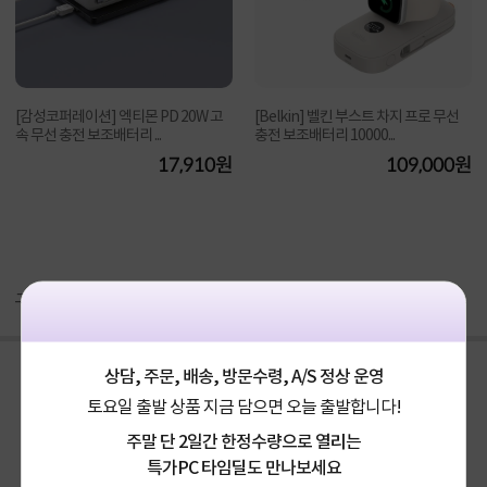
[감성코퍼레이션] 엑티몬 PD 20W 고
[Belkin] 벨킨 부스트 차지 프로 무선
속 무선 충전 보조배터리 ...
충전 보조배터리 10000...
17,910원
109,000원
구매후기(
39
)
Q&A(
0
)
상담, 주문, 배송, 방문수령, A/S 정상 운영
토요일 출발 상품 지금 담으면 오늘 출발합니다!
주말 단 2일간 한정수량으로 열리는
특가PC 타임딜도 만나보세요