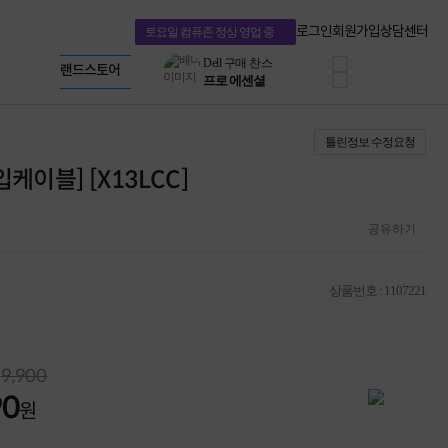
혜택 PACK
Dell 구매 찬스
Apple 기업전용관
로그인
회원가입
상담센터
토요일 컴퓨존 정상 영업 중
프로 에센셜
HP 브랜드스토어
타협 없는 게이밍
LG gram & 브랜드스토어
공식
HP OMEN
Microsoft 브랜드스토어
로지텍
AMD 브랜드스토어
정품 캠페인
Intel 브랜드스토어
틀린정보 수정요청
삼성 키보드&마우스
RAZER 브랜드스토어
10% 쿠폰 할인
Apple 기업전용관
케이블] [X13LCC]
케이블메이트 3분기
케이블 전설이 되다
야식까지 책임진다!
공유하기
승리를 부르는 오멘
ASUS ROG
20주년 한정판
상품번호 : 1107221
AMD로 시작하는
스마트 오피스환경
AI비즈니스 노트북
HP엘리트북/프로북
9,900
비즈니스 강자
90
HP 프로북 4
원
리뷰 Npay 증정
MSI 공유기