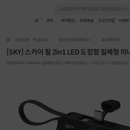
조립PC
AI
견적
파격할인
무료배송
1시간픽업
이벤트
홈
충전기/보조배터리
보조배터리
스마트폰ㆍ액세서리
[SKY] 스카이 필 2in1 LED 도킹형 일체형 
보조배터리 / 5,000mAh / 일체형-C타입 / 배터리잔량표시 / 거치기능 / 기내반입가능 / 단자보호