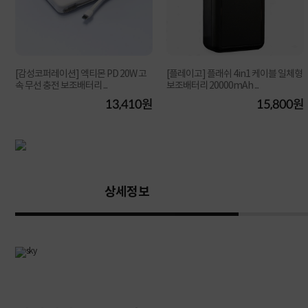
[감성코퍼레이션] 엑티몬 PD 20W 고
[플레이고] 플래쉬 4in1 케이블 일체형
속 무선 충전 보조배터리 ...
보조배터리 20000mAh ...
원
13,410원
15,800원
상세정보