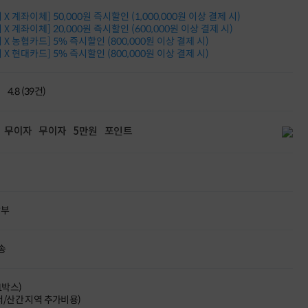
적립금 3% 페이백
X 계좌이체] 50,000원 즉시할인 (1,000,000원 이상 결제 시)
시스코 스위칭허브
X 계좌이체] 20,000원 즉시할인 (600,000원 이상 결제 시)
누적 금액 별
X 농협카드] 5% 즉시할인 (800,000원 이상 결제 시)
적립금 페이백!
X 현대카드] 5% 즉시할인 (800,000원 이상 결제 시)
Dell 구매왕
상품권 30만원
4.8 (39건)
삼성모니터 여름맞이
특별 할인 이벤트
한단계 더 진화한
무이자
무이자
5만원
포인트
HAF II 500
AI 업무환경 완성
HP 워크스테이션
여름맞이 사은품
HP 프로데스크 4
모든 것을 하나로
할부
HP올인원 단독특가
네트워크 자재
혜택 PACK
송
Dell 구매 찬스
프로 에센셜
(1박스)
도서/산간 지역 추가비용)