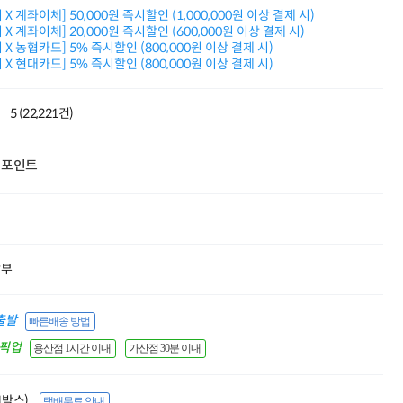
삼성모니터 여름맞이
X 계좌이체] 50,000원 즉시할인 (1,000,000원 이상 결제 시)
특별 할인 이벤트
X 계좌이체] 20,000원 즉시할인 (600,000원 이상 결제 시)
X 농협카드] 5% 즉시할인 (800,000원 이상 결제 시)
한단계 더 진화한
X 현대카드] 5% 즉시할인 (800,000원 이상 결제 시)
HAF II 500
AI 업무환경 완성
HP 워크스테이션
5 (22,221건)
여름맞이 사은품
HP 프로데스크 4
모든 것을 하나로
포인트
HP올인원 단독특가
네트워크 자재
혜택 PACK
Dell 구매 찬스
프로 에센셜
할부
출발
빠른배송 방법
간픽업
용산점 1시간 이내
가산점 30분 이내
(1박스)
택배무료 안내