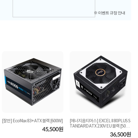
※ 이벤트 규정 안내
[잘만] EcoMax 83+ ATX 블랙 [600W]
[에너지옵티머스] EXCEL II 80PLUS S
TANDARD ATX 230V EU 블랙 [500
45,500원
W] 벌크
36,500원