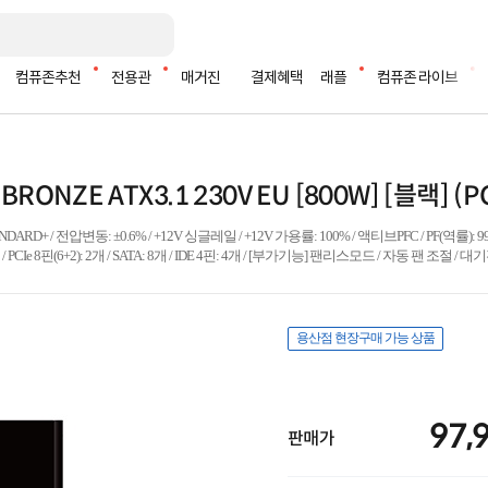
컴퓨존추천
전용관
매거진
결제혜택
래플
컴퓨존 라이브
RONZE ATX3.1 230V EU [800W] [블랙] (PC
DARD+ / 전압변동: ±0.6% / +12V 싱글레일 / +12V 가용률: 100% / 액티브PFC / PF(역률): 99
 1개 / PCIe 8핀(6+2): 2개 / SATA: 8개 / IDE 4핀: 4개 / [부가기능] 팬리스모드 / 자동 팬 조
용산점 현장구매 가능 상품
97,
판매가