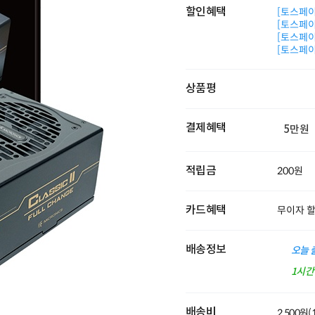
할인혜택
[토스페이 
[토스페이 
[토스페이 
[토스페이 
상품평
결제혜택
5만원
적립금
200원
카드혜택
무이자 
배송정보
오늘 
1시
배송비
2,500원