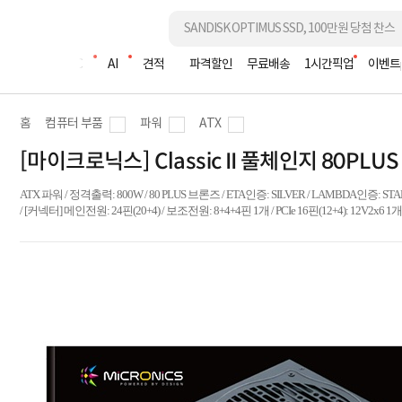
조립PC
AI
견적
파격할인
무료배송
1시간픽업
이벤트
홈
컴퓨터 부품
파워
ATX
[마이크로닉스] Classic II 풀체인지 80PLUS B
ATX 파워 / 정격출력: 800W / 80 PLUS 브론즈 / ETA인증: SILVER / LAMBDA인증: STAN
/ [커넥터] 메인전원: 24핀(20+4) / 보조전원: 8+4+4핀 1개 / PCIe 16핀(12+4): 12V2x6