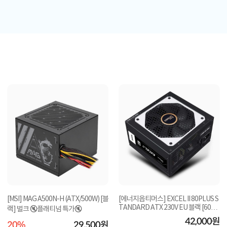
[MSI] MAG A500N-H (ATX/500W) [블
[에너지옵티머스] EXCEL II 80PLUS S
TANDARD ATX 230V EU 블랙 [600
랙] 벌크 🔇플래티넘 특가🔇
W] 벌크
42,000원
20%
29,500원