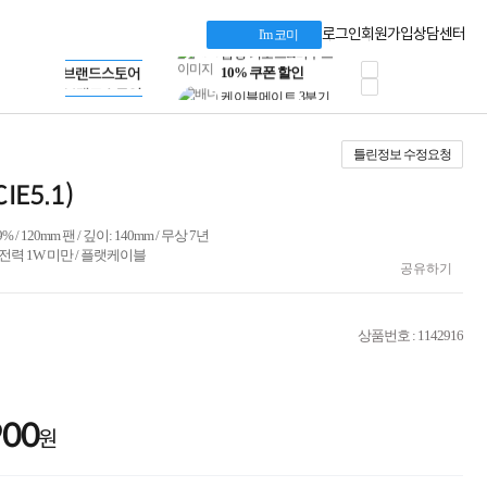
정품 캠페인
LG gram & 브랜드스토어
삼성 키보드&마우스
Microsoft 브랜드스토어
로그인
회원가입
상담센터
I'm 코미
10% 쿠폰 할인
AMD 브랜드스토어
케이블메이트 3분기
Intel 브랜드스토어
공식
케이블 전설이 되다
RAZER 브랜드스토어
야식까지 책임진다!
Apple 기업전용관
승리를 부르는 오멘
틀린정보 수정요청
ASUS ROG
20주년 한정판
IE5.1)
AMD로 시작하는
스마트 오피스환경
% / 120mm 팬 / 깊이: 140mm / 무상 7년
AI비즈니스 노트북
절 / 대기전력 1W 미만 / 플랫케이블
HP엘리트북/프로북
공유하기
비즈니스 강자
HP 프로북 4
리뷰 Npay 증정
상품번호 : 1142916
MSI 공유기
적립금 3% 페이백
시스코 스위칭허브
누적 금액 별
900
적립금 페이백!
원
Dell 구매왕
상품권 30만원