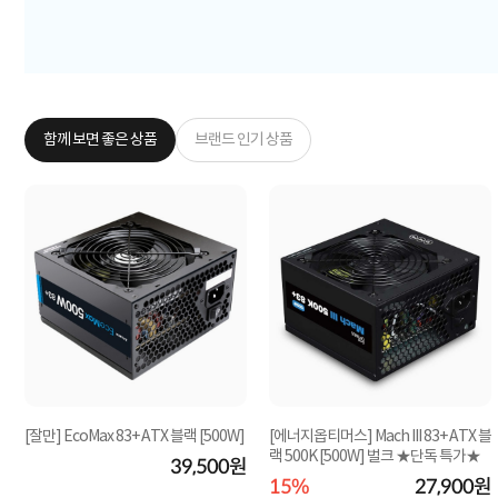
함께 보면 좋은 상품
브랜드 인기 상품
[잘만] EcoMax 83+ ATX 블랙 [500W]
[에너지옵티머스] Mach III 83+ ATX 블
랙 500K [500W] 벌크 ★단독 특가★
39,500원
원
15%
27,900원