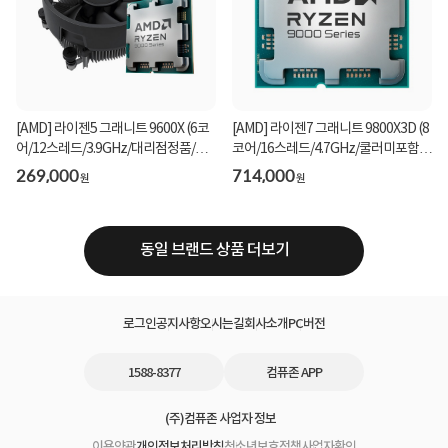
[AMD] 라이젠5 그래니트 9600X (6코
[AMD] 라이젠7 그래니트 9800X3D (8
어/12스레드/3.9GHz/대리점정품/쿨
코어/16스레드/4.7GHz/쿨러미포함)
러포함) 멀티팩
[멀티팩]
269,000
714,000
원
원
동일 브랜드 상품 더보기
로그인
공지사항
오시는길
회사소개
PC버전
1588-8377
컴퓨존 APP
(주)컴퓨존 사업자 정보
이용약관
개인정보처리방침
청소년보호정책
사업자확인