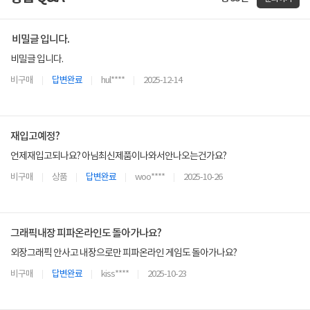
비밀글 입니다.
비밀글 입니다.
비구매
답변완료
hul****
2025-12-14
재입고예정?
언제재입고되나요? 아님최신제품이나와서안나오는건가요?
비구매
상품
답변완료
woo****
2025-10-26
그래픽내장 피파온라인도 돌아가나요?
외장그래픽 안사고 내장으로만 피파온라인 게임도 돌아가나요?
비구매
답변완료
kiss****
2025-10-23