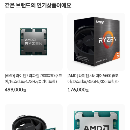
같은 브랜드의 인기상품이에요
[AMD] 라이젠7 라파엘 7800X3D (8코
[AMD] 라이젠 5 버미어 5600 (6코
어/16스레드/4.2GHz/쿨러미포함) 멀
어/12스레드/3.5GHz/쿨러포함/대리
티팩
점정품) [정품박...
499,000
176,000
원
원