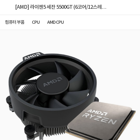
[AMD] 라이젠5 세잔 5500GT (6코어/12스레
드/3.6GHz/대리점정품) [멀티팩/쿨러포함]
컴퓨터 부품
CPU
AMD CPU