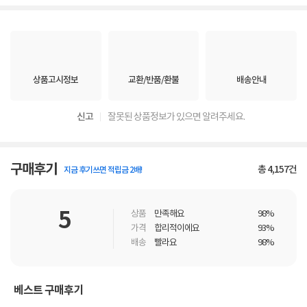
상품고시정보
교환/반품/환불
배송안내
신고
잘못된 상품정보가 있으면 알려주세요.
구매후기
총
4,157
건
지금 후기쓰면 적립금 2배!
5
상품
만족해요
98%
가격
합리적이에요
93%
배송
빨라요
98%
베스트 구매후기