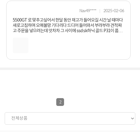
Nav49****
2025-02-06
5500GT 로 맞추고싶어서 한달 동안 재고가 들어오길 시간 날 때마다
새로고침하며 오매불망 기다리다 드디어 들어와서 부랴부랴 견적짜
고 주문을 넣으려는데 앗차차 그 사이에 ssd sk하닉 골드 P31이 품절
이 됬다고 주문이 안 되는거 아닙니까! 크나큰 좌절을 하고 낙심하다
지푸라기라도 잡는 심정으로 전화상담을 걸었는데 상담원 분께서 친
절히 응대해주시며 잠시 알아보시더니 매장에 남는 P31이 있다며 주
문을 도와주셨습니다 그래서 무사히 5500GT와 골드 P31 을 넣은 제
견적으로 컴퓨터 본체를 맞출 수 있었습니다. 그 과정에서 전화상담을
친절하게 응대해주신 상담원분들 감사드립니다. 소문대로 컴퓨존의
서비스가 좋았고 만족했습니다. +추가로 여기저기 검색하고 찾아보
고 비교해봤는데 가격도 합리적이었고 배송도 빨랐고 상품 상태도 잘
작동했습니다
2