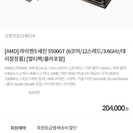
상품번호
1146524
[AMD] 라이젠5 세잔 5500GT (6코어/12스레드/3.6GHz/대
리점정품) [멀티팩/쿨러포함]
AMD(소켓AM4) / 4세대(Zen3) / 7nm / 6코어 / 12쓰레드 / 기본 클럭: 3.6GHz / 최대 클럭:
4.4GHz / L2 캐시: 3MB / L3 캐시: 16MB / TDP: 65W / PCIe3.0 / 메모리 규격: DDR4 /
3200MHz / 내장그래픽: 탑재 / AMD 라데온 그래픽 / 기술 지원: SenseMI , Ryzen Master
/ 쿨러: Wraith Stealth 포함 / 라이젠 세잔 / 라이젠5
4,157
건
204,000
원
회원등급별 배송비 할인
회원혜택