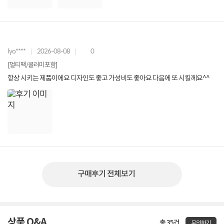
lyo****
2026-08-08
0
[멀티팩/쿨러미포함]
항상 시키는 제품이에요 디자인도 좋고 가성비도 좋아요 다음에 또 시킬께요^^
구매후기 전체보기
상품 Q&A
총 35건
문의하기