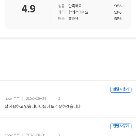
4.9
상품
만족해요
96%
가격
합리적이에요
93%
배송
빨라요
98%
한달 사용기
newn****
2026-08-04
0
잘 사용하고 있습니다 다음에 또 주문하겠습니다
한달 사용기
choic****
2026-08-01
0