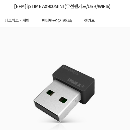
[EFM] ipTIME AX900MINI (무선랜카드/USB/WIFI6)
네트워크ㆍ케이블
인터넷공유기/허브/랜
랜카드
ㆍCCTV
카드