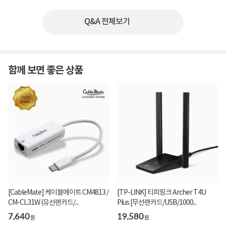
Q&A 전체보기
함께 보면 좋은 상품
[CableMate] 케이블메이트 CM4813 /
[TP-LINK] 티피링크 Archer T4U
CM-CL31W (유선랜카드/...
Plus [무선랜카드/USB/1000...
7,640
19,580
원
원