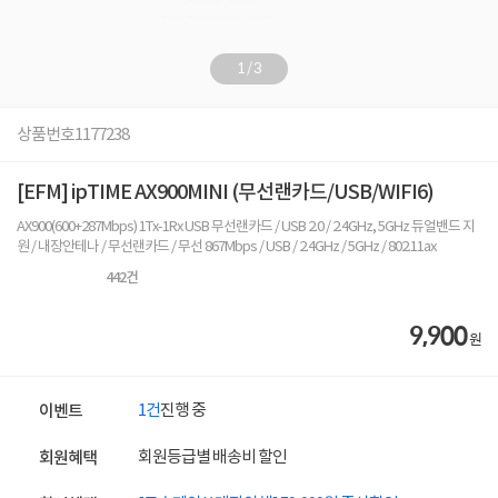
1
/
3
상품번호
1177238
[EFM] ipTIME AX900MINI (무선랜카드/USB/WIFI6)
AX900(600+287Mbps) 1Tx-1Rx USB 무선랜카드 / USB 2.0 / 2.4GHz, 5GHz 듀얼밴드 지
원 / 내장안테나 / 무선랜카드 / 무선 867Mbps / USB / 2.4GHz / 5GHz / 802.11ax
442
건
9,900
원
1건
진행 중
이벤트
회원등급별 배송비 할인
회원혜택