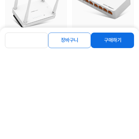
[EFM] ipTIME AX2004T 화이트 (유무
[EFM] ipTIME H8008R (스위칭허
장바구니
구매하기
선공유기/기가비트) [무료배송]
브/8포트/1000Mbps)
34,600
18,900
원
원
동일 브랜드 상품 더보기
로그인
공지사항
오시는길
회사소개
PC버전
1588-8377
컴퓨존 APP
(주)컴퓨존 사업자 정보
이용약관
개인정보처리방침
청소년보호정책
사업자확인