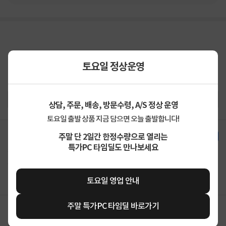
토요일 정상운영
상담, 주문, 배송, 방문수령, A/S 정상 운영
토요일 출발 상품 지금 담으면 오늘 출발합니다!
주말 단 2일간 한정수량으로 열리는
한달 사용기
특가PC 타임딜도 만나보세요
sjc****
2026-07-28
0
64G
배송도 빠르고 제품도 좋습니다 믿을수있는 컴퓨존!
토요일 영업 안내
주말 특가PC 타임딜 바로가기
ace****
2026-07-22
0