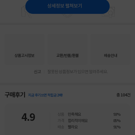
상세정보 펼쳐보기
상품고시정보
교환/반품/환불
배송안내
신고
잘못된 상품정보가 있으면 알려주세요.
구매후기
총
104
건
지금 후기쓰면 적립금 2배!
4.9
상품
만족해요
93%
가격
합리적이에요
85%
배송
빨라요
91%