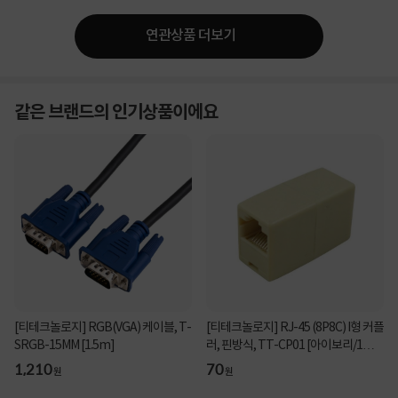
연관상품 더보기
같은 브랜드의 인기상품이에요
[티테크놀로지] RGB(VGA) 케이블, T-
[티테크놀로지] RJ-45 (8P8C) I형 커플
SRGB-15MM [1.5m]
러, 핀방식, TT-CP01 [아이보리/1개]
[벌크]
1,210
70
원
원