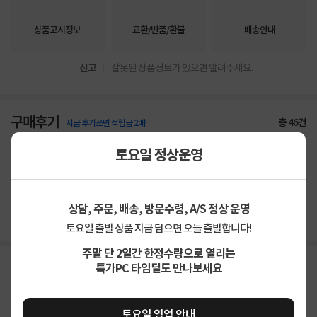
상품고시정보
교환/반품/환불
배송안내
신고
잘못된 상품정보가 있으면 알려주세요.
구매후기
총
46
건
지금 후기쓰면 적립금 2배!
토요일 정상운영
5
상품
만족해요
93%
가격
합리적이에요
90%
배송
빨라요
93%
상담, 주문, 배송, 방문수령, A/S 정상 운영
토요일 출발 상품 지금 담으면 오늘 출발합니다!
주말 단 2일간 한정수량으로 열리는
특가PC 타임딜도 만나보세요
토요일 영업 안내