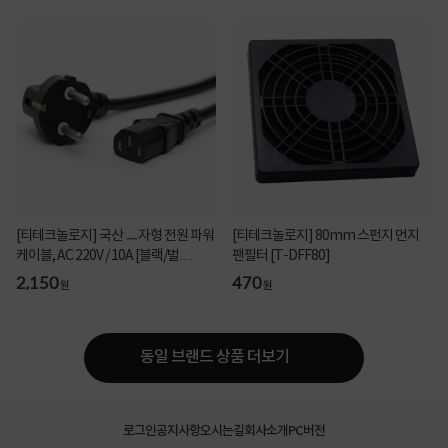
[티테크놀로지] 국산 ㅡ자형 전원 파워
[티테크놀로지] 80mm 스펀지 먼지
케이블, AC 220V / 10A [블랙/벌
팬필터 [T-DFF80]
크/1.5m]
2,150
470
원
원
동일 브랜드 상품 더보기
로그인
공지사항
오시는길
회사소개
PC버전