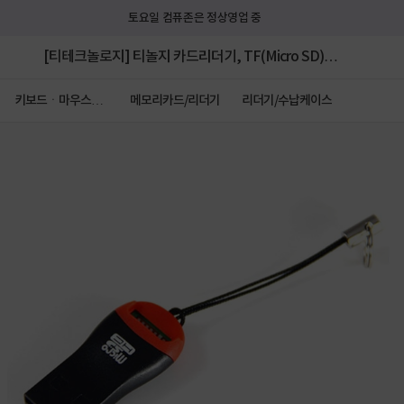
토요일 컴퓨존은 정상영업 중
[티테크놀로지] 티놀지 카드리더기, TF(Micro SD)
[T-CR-SM2] [블랙]
키보드ㆍ마우스ㆍ
메모리카드/리더기
리더기/수납케이스
저장장치