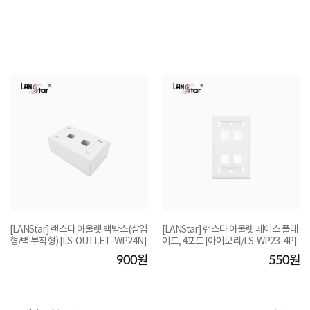
[LANStar] 랜스타 아울렛 백박스(삽입
[LANStar] 랜스타 아울렛 페이스 플레
형/벽 부착형) [LS-OUTLET-WP24N]
이트, 4포트 [아이보리/LS-WP23-4P]
900원
550원