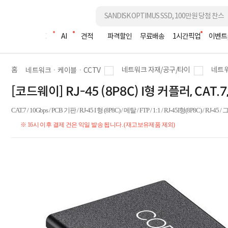
조립PC
AI
견적
파격할인
무료배송
1시간픽업
이벤트
홈
네트워크 자재/공구/타이
네트워
네트워크ㆍ케이블ㆍCCTV
[코드웨이] RJ-45 (8P8C) I형 커플러, CAT.7
CAT.7 / 10Gbps / PCB 기판 / RJ-45 I 형 (8P8C) / 메탈 / FTP / 1:1 / RJ-45I형(8P8C) / RJ-45 
※ 16시 이후 결제 건은 익일 발송 됩니다. (재고보유제품 제외)