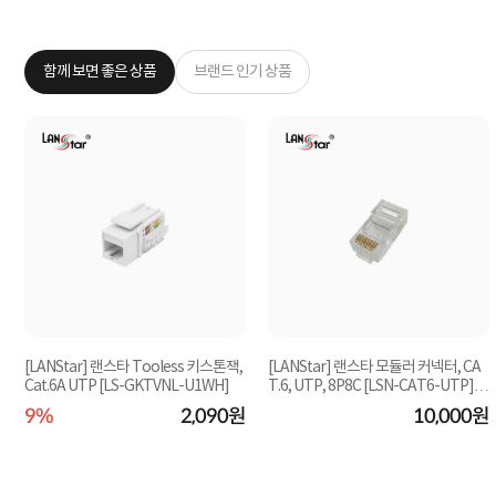
함께 보면 좋은 상품
브랜드 인기 상품
[LANStar] 랜스타 Tooless 키스톤잭,
[LANStar] 랜스타 모듈러 커넥터, CA
Cat.6A UTP [LS-GKTVNL-U1WH]
T.6, UTP, 8P8C [LSN-CAT6-UTP]
[투명/100개]
원
9%
2,090원
10,000원