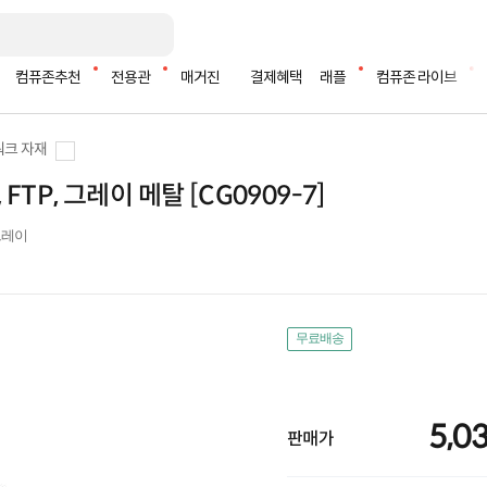
컴퓨존추천
전용관
매거진
결제혜택
래플
컴퓨존 라이브
크 자재
, FTP, 그레이 메탈 [CG0909-7]
/ 그레이
무료배송
5,0
판매가