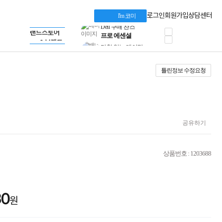
혜택 PACK
Dell 구매 찬스
Apple 기업전용관
로그인
회원가입
상담센터
I'm 코미
프로 에센셜
HP 브랜드스토어
타협 없는 게이밍
LG gram & 브랜드스토어
공식
HP OMEN
Microsoft 브랜드스토어
로지텍
AMD 브랜드스토어
정품 캠페인
Intel 브랜드스토어
틀린정보 수정요청
삼성 키보드&마우스
RAZER 브랜드스토어
10% 쿠폰 할인
Apple 기업전용관
케이블메이트 3분기
케이블 전설이 되다
야식까지 책임진다!
승리를 부르는 오멘
공유하기
ASUS ROG
20주년 한정판
AMD로 시작하는
상품번호 : 1203688
스마트 오피스환경
AI비즈니스 노트북
HP엘리트북/프로북
비즈니스 강자
30
HP 프로북 4
원
리뷰 Npay 증정
MSI 공유기