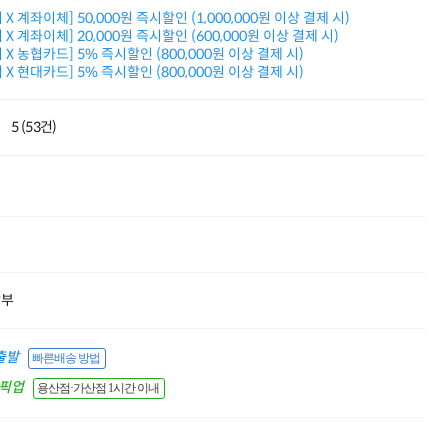
적립금 3% 페이백
X 계좌이체] 50,000원 즉시할인 (1,000,000원 이상 결제 시)
시스코 스위칭허브
X 계좌이체] 20,000원 즉시할인 (600,000원 이상 결제 시)
X 농협카드] 5% 즉시할인 (800,000원 이상 결제 시)
누적 금액 별
X 현대카드] 5% 즉시할인 (800,000원 이상 결제 시)
적립금 페이백!
Dell 구매왕
상품권 30만원
5 (53건)
삼성모니터 여름맞이
특별 할인 이벤트
한단계 더 진화한
HAF II 500
AI 업무환경 완성
HP 워크스테이션
여름맞이 사은품
HP 프로데스크 4
모든 것을 하나로
할부
HP올인원 단독특가
네트워크 자재
혜택 PACK
출발
빠른배송 방법
Dell 구매 찬스
간픽업
용산점·가산점 1시간 이내
프로 에센셜