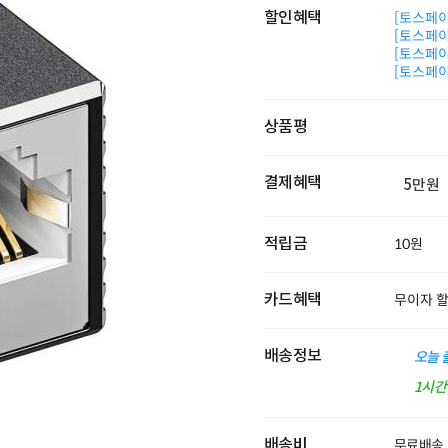
할인혜택
[토스페이 
[토스페이 
[토스페이 
[토스페이 
상품평
결제혜택
5만원
적립금
10원
카드혜택
무이자 
배송정보
오늘 
1시
배송비
무료배송