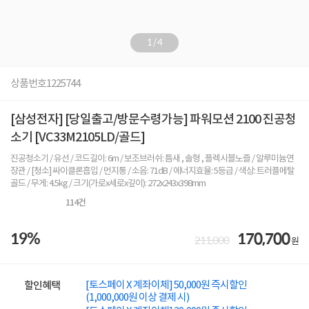
1
/
4
상품번호
1225744
[삼성전자] [당일출고/방문수령가능] 파워모션 2100 진공청
소기 [VC33M2105LD/골드]
진공청소기 / 유선 / 코드길이: 6m / 보조브러쉬: 틈새 , 솔형 , 플렉시블노즐 / 알루미늄연
장관 / [청소] 싸이클론흡입 / 먼지통 / 소음: 71dB / 에너지효율: 5등급 / 색상: 트러플메탈
골드 / 무게: 4.5kg / 크기(가로x세로x깊이): 272x243x398mm
114
건
19%
170,700
211,000
원
[토스페이 X 계좌이체] 50,000원 즉시할인
할인혜택
(1,000,000원 이상 결제 시)