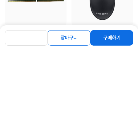
[삼성전자] 삼성 DDR5 PC5-44800
[삼성전자] 유선 광마우스, SPA-
[16GB] (5600)
JMA1PU [블랙/USB]
장바구니
구매하기
406,000
9,900
원
원
동일 브랜드 상품 더보기
로그인
공지사항
오시는길
회사소개
PC버전
1588-8377
컴퓨존 APP
(주)컴퓨존 사업자 정보
이용약관
개인정보처리방침
청소년보호정책
사업자확인