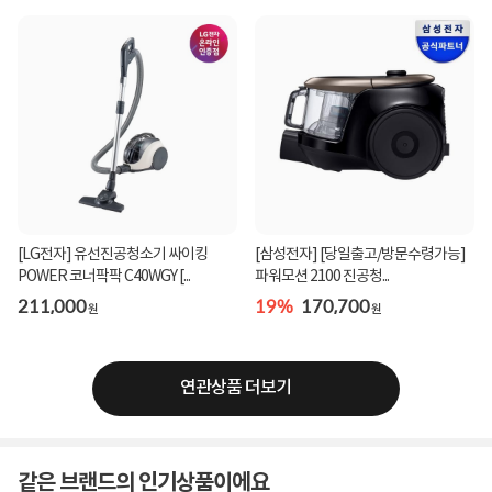
[LG전자] 유선진공청소기 싸이킹
[삼성전자] [당일출고/방문수령가능]
POWER 코너팍팍 C40WGY [...
파워모션 2100 진공청...
211,000
19%
170,700
원
원
연관상품 더보기
같은 브랜드의 인기상품이에요