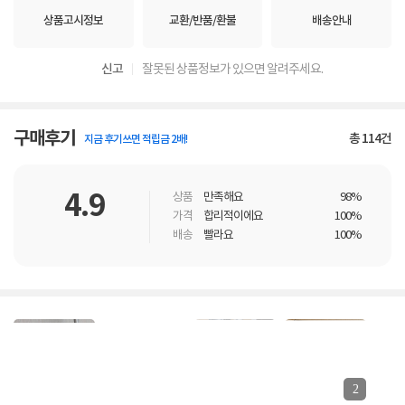
상품고시정보
교환/반품/환불
배송안내
신고
잘못된 상품정보가 있으면 알려주세요.
구매후기
총
114
건
지금 후기쓰면 적립금 2배!
4.9
상품
만족해요
98%
가격
합리적이에요
100%
배송
빨라요
100%
2