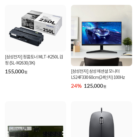
[삼성전자] 정품토너 MLT-K250L 검
정 (SL-M2630/3K)
155,000
[삼성전자] 삼성 에센셜 모니터
원
LS24F330 60cm(24인치) 100Hz
24%
125,000
원