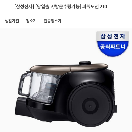
[삼성전자] [당일출고/방문수령가능] 파워모션 2100
진공청소기 [VC33M2105LD/골드]
생활가전
청소기
진공청소기