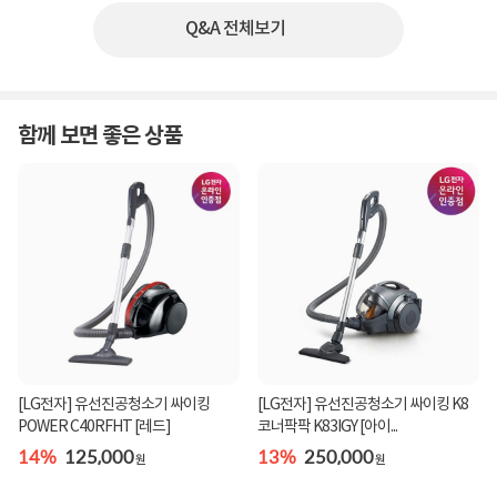
Q&A 전체보기
함께 보면 좋은 상품
[LG전자] 유선진공청소기 싸이킹
[LG전자] 유선진공청소기 싸이킹 K8
POWER C40RFHT [레드]
코너팍팍 K83IGY [아이...
14%
125,000
13%
250,000
원
원