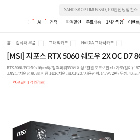
조립PC
AI
견적
파격할인
무료배송
1시간픽업
이벤트
홈
컴퓨터 부품
그래픽카드
NVIDIA 그래픽카드
[MSI] 지포스 RTX 5060 쉐도우 2X OC D7 
RTX 5060 / PCIe5.0x16(at x8) / 정격파워550W 이상 / 전원 포트: 8핀 x1 / 가로(길이
, DP2.1 / 지원정보: 8K 지원 , HDR 지원 , HDCP 2.3 / 사용전력: 145W / 2팬 / 두께: 40m
VGA길이 (약 197mm)