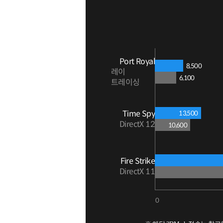
Port Royal
8,500
레이
6,100
트레이싱
Time Spy
13,500
DirectX 12
10,600
Fire Strike
DirectX 11