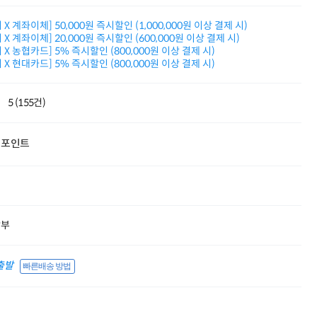
적립금 3% 페이백
시스코 스위칭허브
X 계좌이체] 50,000원 즉시할인 (1,000,000원 이상 결제 시)
X 계좌이체] 20,000원 즉시할인 (600,000원 이상 결제 시)
누적 금액 별
X 농협카드] 5% 즉시할인 (800,000원 이상 결제 시)
적립금 페이백!
X 현대카드] 5% 즉시할인 (800,000원 이상 결제 시)
Dell 구매왕
상품권 30만원
삼성모니터 여름맞이
5 (155건)
특별 할인 이벤트
한단계 더 진화한
HAF II 500
포인트
AI 업무환경 완성
HP 워크스테이션
여름맞이 사은품
HP 프로데스크 4
모든 것을 하나로
HP올인원 단독특가
할부
네트워크 자재
혜택 PACK
출발
Dell 구매 찬스
빠른배송 방법
프로 에센셜