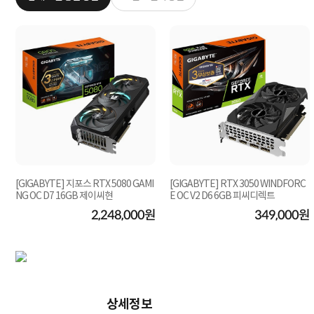
[GIGABYTE] 지포스 RTX 5080 GAMI
[GIGABYTE] RTX 3050 WINDFORC
NG OC D7 16GB 제이씨현
E OC V2 D6 6GB 피씨디렉트
원
2,248,000원
349,000원
상세정보