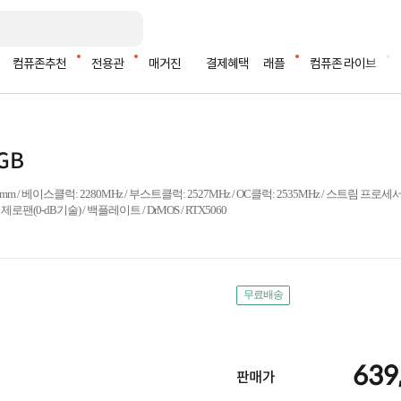
컴퓨존추천
전용관
매거진
결제혜택
래플
컴퓨존 라이브
8GB
): 197mm / 베이스클럭: 2280MHz / 부스트클럭: 2527MHz / OC클럭: 2535MHz / 스트림 프로세서:
m / 제로팬(0-dB기술) / 백플레이트 / DrMOS / RTX5060
무료배송
639
판매가