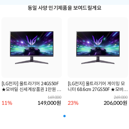
동일 사양 인기제품을 보여드릴게요
[LG전자] 울트라기어 24GS50F
[LG전자] 울트라기어 게이밍 모
★모바일 신세계상품권 1만원 증
니터 68.6cm 27GS50F ★모바일
정★
신세계상품권 1만원 증정★
169,000
269,000
11%
149,000
원
23%
206,000
원