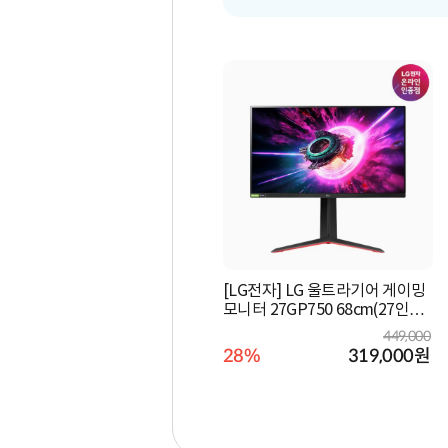
[LG전자] LG 울트라기어 게이밍
모니터 27GP750 68cm(27인치)
240Hz
449,000
28%
319,000
원