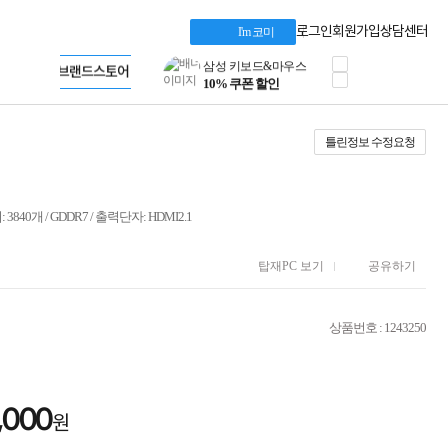
혜택 PACK
Dell 구매 찬스
Apple 기업전용관
로그인
회원가입
상담센터
I'm 코미
프로 에센셜
HP 브랜드스토어
타협 없는 게이밍
LG gram & 브랜드스토어
공식
HP OMEN
Microsoft 브랜드스토어
로지텍
AMD 브랜드스토어
정품 캠페인
Intel 브랜드스토어
틀린정보 수정요청
삼성 키보드&마우스
RAZER 브랜드스토어
10% 쿠폰 할인
Apple 기업전용관
케이블메이트 3분기
케이블 전설이 되다
 3840개 / GDDR7 / 출력단자: HDMI2.1
야식까지 책임진다!
승리를 부르는 오멘
ASUS ROG
탑재PC 보기
공유하기
20주년 한정판
AMD로 시작하는
스마트 오피스환경
상품번호 : 1243250
AI비즈니스 노트북
HP엘리트북/프로북
비즈니스 강자
HP 프로북 4
,000
원
리뷰 Npay 증정
MSI 공유기