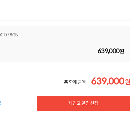
C D7 8GB
639,000
원
639,000
원
총 합계 금액
품
재입고 알림 신청