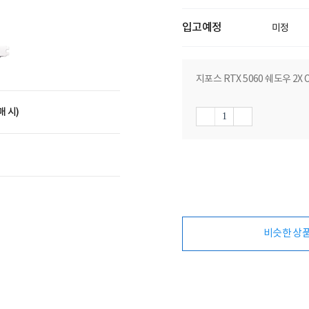
입고예정
미정
지포스 RTX 5060 쉐도우 2X O
매 시)
비슷한 상