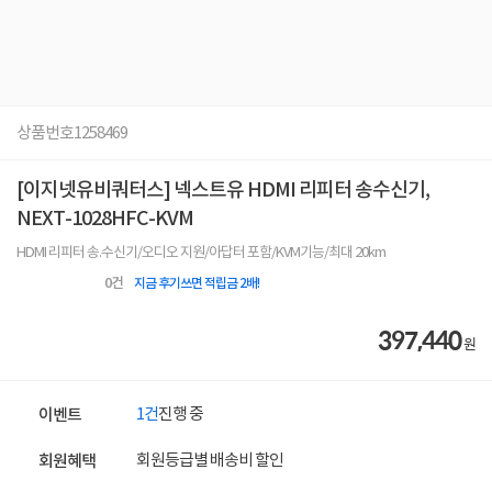
상품번호
1258469
[이지넷유비쿼터스] 넥스트유 HDMI 리피터 송수신기,
NEXT-1028HFC-KVM
HDMI 리피터 송.수신기/오디오 지원/아답터 포함/KVM기능/최대 20km
0
건
지금 후기쓰면 적립금 2배!
397,440
원
1건
진행 중
이벤트
회원등급별 배송비 할인
회원혜택