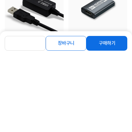
[CableMate] USB-A 2.0 to USB-A
[Ytek] HDMI 2.1 리피터 연장 젠더
장바구니
구매하기
2.0 M/F 리피터 연장케이...
8K60Hz [YT-HDRG01]
11,400
14,900
원
원
연관상품 더보기
같은 브랜드의 인기상품이에요