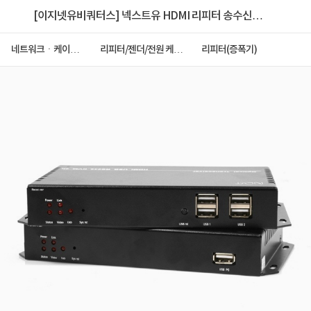
[이지넷유비쿼터스] 넥스트유 HDMI 리피터 송수신기,
NEXT-1028HFC-KVM
네트워크ㆍ케이블
리피터/젠더/전원 케이
리피터(증폭기)
ㆍCCTV
블