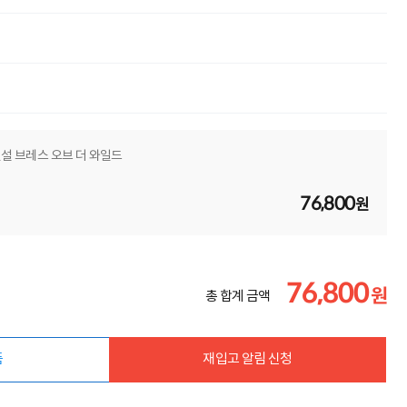
전설 브레스 오브 더 와일드
76,800
원
76,800
원
총 합계 금액
품
재입고 알림 신청