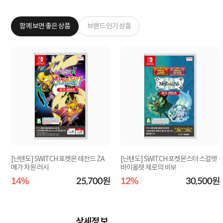
함께 보면 좋은 상품
브랜드 인기 상품
[닌텐도] SWITCH 포켓몬 레전드 ZA
[닌텐도] SWITCH 포켓몬스터 스칼렛 ·
메가 차원 러시
바이올렛 제로의 비보
원
14%
25,700원
12%
30,500원
상세정보