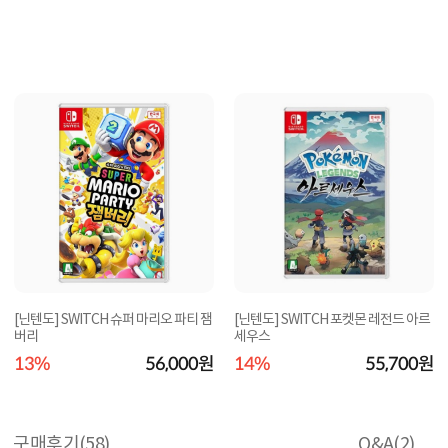
[닌텐도] SWITCH 슈퍼 마리오 파티 잼
[닌텐도] SWITCH 포켓몬 레전드 아르
버리
세우스
13%
56,000원
14%
55,700원
구매후기(
58
)
Q&A(
2
)