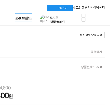
혜택 PACK
Dell 구매 찬스
Apple 기업전용관
로그인
회원가입
상담센터
I'm 코미
프로 에센셜
HP 브랜드스토어
타협 없는 게이밍
LG gram & 브랜드스토어
공식
HP OMEN
Microsoft 브랜드스토어
로지텍
AMD 브랜드스토어
정품 캠페인
Intel 브랜드스토어
틀린정보 수정요청
삼성 키보드&마우스
RAZER 브랜드스토어
10% 쿠폰 할인
Apple 기업전용관
케이블메이트 3분기
케이블 전설이 되다
공유하기
야식까지 책임진다!
승리를 부르는 오멘
ASUS ROG
상품번호 : 1259001
20주년 한정판
AMD로 시작하는
스마트 오피스환경
AI비즈니스 노트북
4,800
HP엘리트북/프로북
800
비즈니스 강자
원
HP 프로북 4
리뷰 Npay 증정
MSI 공유기