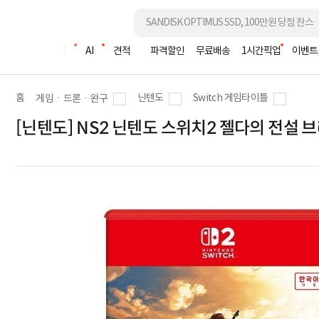
조립PC
AI
견적
파격할인
무료배송
1시간픽업
이벤트
홈
닌텐도
Switch 게임타이틀
게임ㆍ드론ㆍ완구
[닌텐도] NS2 닌텐도 스위치2 젤다의 전설 