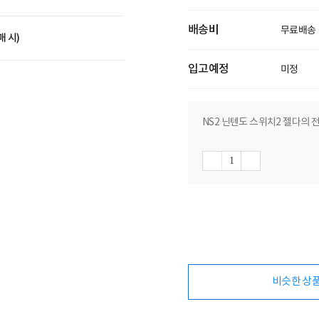
배송비
무료배송
매 시)
입고예정
미정
NS2 닌텐도 스위치2 젤다의 
비슷한 상