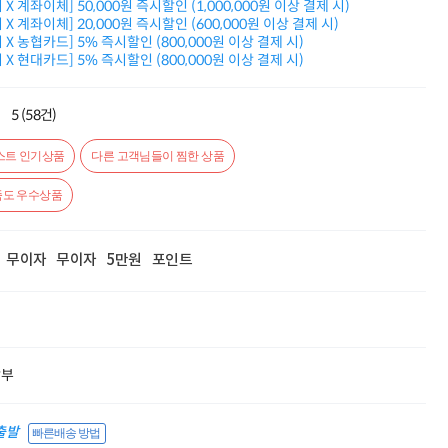
X 계좌이체] 50,000원 즉시할인 (1,000,000원 이상 결제 시)
적립금 3% 페이백
X 계좌이체] 20,000원 즉시할인 (600,000원 이상 결제 시)
시스코 스위칭허브
X 농협카드] 5% 즉시할인 (800,000원 이상 결제 시)
누적 금액 별
X 현대카드] 5% 즉시할인 (800,000원 이상 결제 시)
적립금 페이백!
Dell 구매왕
상품권 30만원
5 (58건)
삼성모니터 여름맞이
특별 할인 이벤트
스트 인기상품
다른 고객님들이 찜한 상품
한단계 더 진화한
HAF II 500
도 우수상품
AI 업무환경 완성
HP 워크스테이션
여름맞이 사은품
무이자
무이자
5만원
포인트
HP 프로데스크 4
모든 것을 하나로
HP올인원 단독특가
네트워크 자재
혜택 PACK
할부
Dell 구매 찬스
프로 에센셜
출발
빠른배송 방법