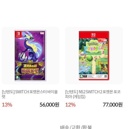
[닌텐도] SWITCH 포켓몬스터 바이올
[닌텐도] NS2 SWITCH 2 포켓몬 포코
렛
피아 (게임칩)
13%
56,000원
12%
77,000원
배송/교환/환불