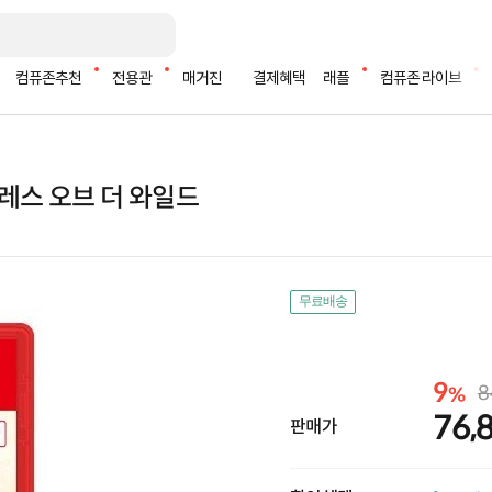
컴퓨존추천
전용관
매거진
결제혜택
래플
컴퓨존 라이브
브레스 오브 더 와일드
무료배송
9
8
%
76,
판매가