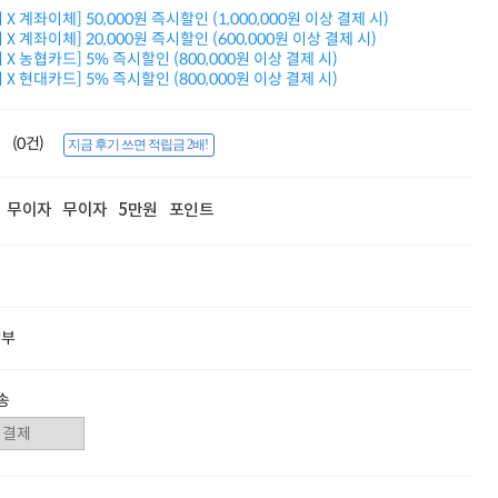
적립금 3% 페이백
X 계좌이체] 50,000원 즉시할인 (1,000,000원 이상 결제 시)
시스코 스위칭허브
X 계좌이체] 20,000원 즉시할인 (600,000원 이상 결제 시)
X 농협카드] 5% 즉시할인 (800,000원 이상 결제 시)
누적 금액 별
X 현대카드] 5% 즉시할인 (800,000원 이상 결제 시)
적립금 페이백!
Dell 구매왕
상품권 30만원
(0건)
지금 후기 쓰면 적립금 2배!
삼성모니터 여름맞이
특별 할인 이벤트
한단계 더 진화한
무이자
무이자
5만원
포인트
HAF II 500
AI 업무환경 완성
HP 워크스테이션
여름맞이 사은품
HP 프로데스크 4
모든 것을 하나로
할부
HP올인원 단독특가
네트워크 자재
혜택 PACK
송
Dell 구매 찬스
프로 에센셜