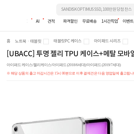
조립PC
AI
견적
파격할인
무료배송
1시간픽업
이벤트
홈
태블릿PC 케이스
아이패드 시리즈
노트북ㆍ태블릿
[UBACC] 투명 젤리 TPU 케이스+메탈 모바
아이패드 케이스/젤리케이스/아이패드 (2018/6세대)/아이패드 (2019/7세대)
※ 해당 상품의 출고 마감시간은 15시 00분으로 이후 결제건은 다음 영업일에 출고됩니