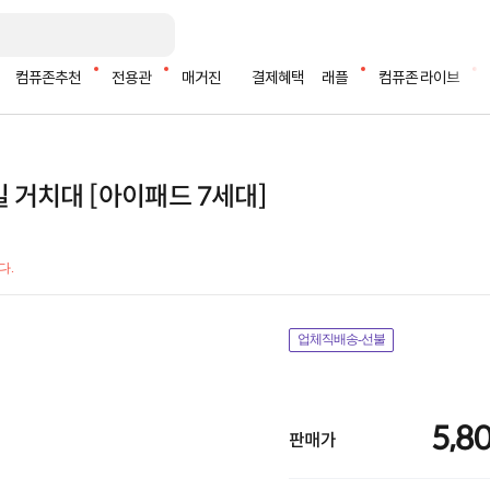
컴퓨존추천
전용관
매거진
결제혜택
래플
컴퓨존 라이브
일 거치대 [아이패드 7세대]
다.
업체직배송-선불
5,8
판매가