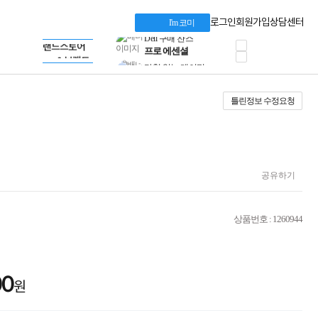
혜택 PACK
Dell 구매 찬스
Apple 기업전용관
로그인
회원가입
상담센터
I'm 코미
프로 에센셜
HP 브랜드스토어
타협 없는 게이밍
LG gram & 브랜드스토어
공식
HP OMEN
Microsoft 브랜드스토어
로지텍
AMD 브랜드스토어
정품 캠페인
Intel 브랜드스토어
틀린정보 수정요청
삼성 키보드&마우스
RAZER 브랜드스토어
10% 쿠폰 할인
Apple 기업전용관
케이블메이트 3분기
케이블 전설이 되다
야식까지 책임진다!
승리를 부르는 오멘
공유하기
ASUS ROG
20주년 한정판
AMD로 시작하는
상품번호 : 1260944
스마트 오피스환경
AI비즈니스 노트북
HP엘리트북/프로북
비즈니스 강자
00
HP 프로북 4
원
리뷰 Npay 증정
MSI 공유기