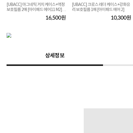
문
[UBACC] 마그네틱 거치 케이스+액정
[UBACC] 크로스 레더 케이스+강화유
보호필름 2매 [아이패드 에어11 M2] M
리 보호필름 1매 [아이패드 에어 2]
3,M4 호환...
원
16,500원
10,300원
상세정보