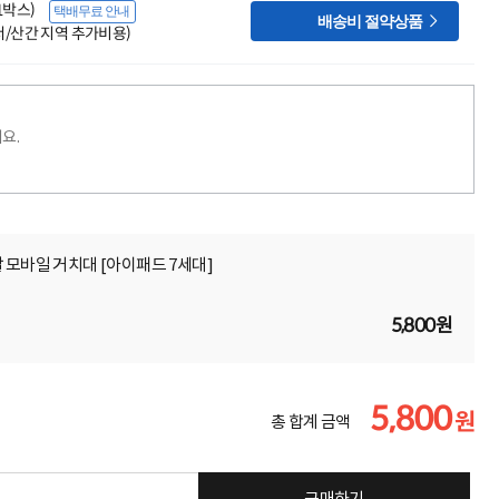
(1박스)
택배무료 안내

배송비 절약상품
도서/산간 지역 추가비용)
요.
 모바일 거치대 [아이패드 7세대]
5,800원
5,800
원
총 합계 금액