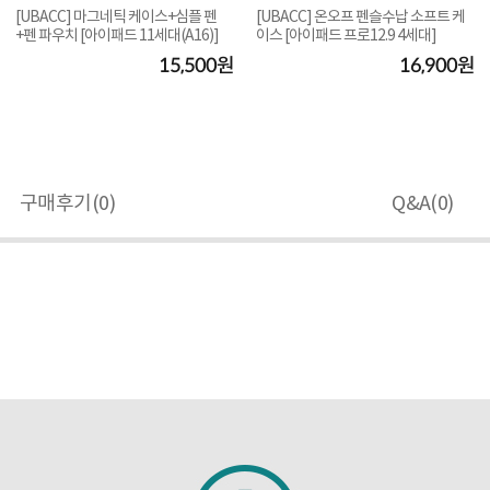
[UBACC] 마그네틱 케이스+심플 펜
[UBACC] 온오프 펜슬수납 소프트 케
+펜 파우치 [아이패드 11세대(A16)]
이스 [아이패드 프로12.9 4세대]
15,500원
16,900원
구매후기(
0
)
Q&A(
0
)