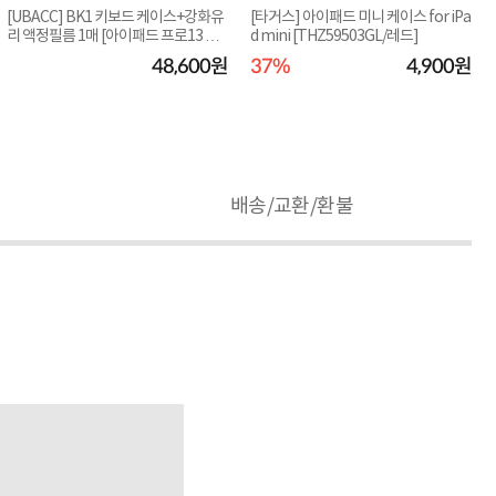
[UBACC] BK1 키보드 케이스+강화유
[타거스] 아이패드 미니 케이스 for iPa
리 액정필름 1매 [아이패드 프로13 M
d mini [THZ59503GL/레드]
5]
48,600원
37%
4,900원
배송/교환/환불