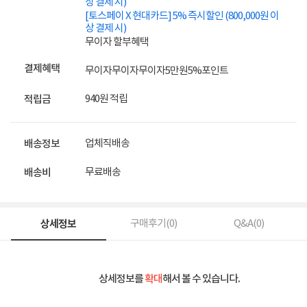
상 결제 시)
[토스페이 X 현대카드] 5% 즉시할인 (800,000원 이
상 결제 시)
무이자 할부혜택
결제혜택
무이자
무이자
무이자
5만원
5%
포인트
940원 적립
적립금
업체직배송
배송정보
무료배송
배송비
상세정보
구매후기(
0
)
Q&A(
0
)
상세정보를
확대
해서 볼 수 있습니다.