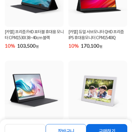
[카멜] 프리즘 FHD 포터블 휴대용 모니
[카멜] 듀얼 서브모니터 QHD 프리즘
터 CPM1530I 38~40cm 블랙
IPS 휴대용모니터 CPM1540IQ
10%
103,500
10%
170,100
원
원
[카멜] 포터블 FHD 터치 휴대용모니터
[카멜] 디지털액자 (화이트) [20cm(8
CPM1530IT 38~40cm 블랙
인치) / PF-8050IPS]
장바구니
구매하기