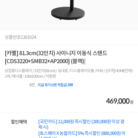
상품번호
1261024
[카멜] 81.3cm(32인치) 사이니지 이동식 스탠드
[CDS3220+SMB32+AP2000] (블랙)|
상업용디스플레이 / 32인치(81cm) / 실내용 / 디스플레이모듈 / FHD / [규격] HDMI(전체) :
2개 / 베사홀 : 100x100mm / 이동형
0
건
지금 후기쓰면 적립금 2배!
469,000
원
[국민카드] 12,000원 즉시할인 (200,000원 이상 결
할인혜택
제 시)
[토스페이 X 농협카드] 5% 즉시할인 (800,000원 이