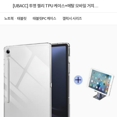
[UBACC] 투명 젤리 TPU 케이스+메탈 모바일 거치대
[갤럭시탭S7 플러스]
노트북ㆍ태블릿
태블릿PC 케이스
갤럭시 시리즈