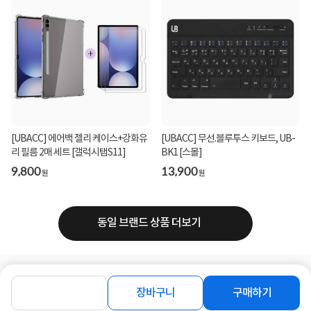
[UBACC] 에어백 젤리 케이스+강화유
[UBACC] 무선.블루투스 키보드, UB-
리 필름 2매 세트 [갤럭시탭S11]
BK1 [스몰]
9,800
13,900
원
원
동일 브랜드 상품 더보기
로그인
공지사항
오시는길
회사소개
PC버전
장바구니
구매하기
1588-8377
컴퓨존 APP