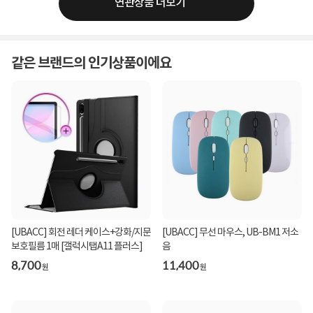
연관상품 더보기
같은 브랜드의 인기상품이에요
[UBACC] 회전 레더 케이스+강화/지문
[UBACC] 무선 마우스, UB-BM1 저소
보호필름 1매 [갤럭시탭A11 플러스]
음
8,700
11,400
원
원