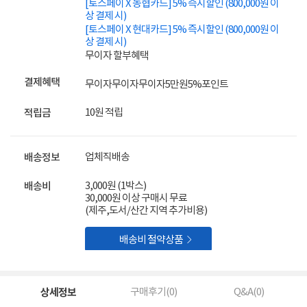
[토스페이 X 농협카드] 5% 즉시할인 (800,000원 이
상 결제 시)
[토스페이 X 현대카드] 5% 즉시할인 (800,000원 이
상 결제 시)
무이자 할부혜택
결제혜택
무이자
무이자
무이자
5만원
5%
포인트
10원 적립
적립금
업체직배송
배송정보
3,000원 (1박스)
배송비
30,000원 이상 구매시 무료
(제주,도서/산간 지역 추가비용)

배송비 절약상품
상세정보
구매후기(
0
)
Q&A(
0
)