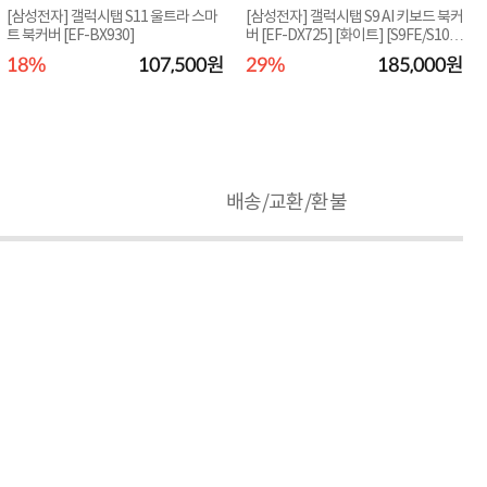
[삼성전자] 갤럭시탭 S11 울트라 스마
[삼성전자] 갤럭시탭 S9 AI 키보드 북커
트 북커버 [EF-BX930]
버 [EF-DX725] [화이트] [S9FE/S10F
E/S10라이...
18%
107,500원
29%
185,000원
배송/교환/환불