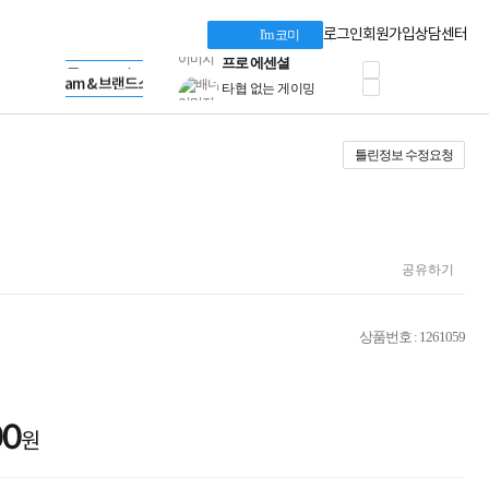
혜택 PACK
Dell 구매 찬스
Apple 기업전용관
로그인
회원가입
상담센터
I'm 코미
프로 에센셜
HP 브랜드스토어
타협 없는 게이밍
LG gram & 브랜드스토어
공식
HP OMEN
Microsoft 브랜드스토어
로지텍
AMD 브랜드스토어
정품 캠페인
Intel 브랜드스토어
틀린정보 수정요청
삼성 키보드&마우스
RAZER 브랜드스토어
10% 쿠폰 할인
Apple 기업전용관
케이블메이트 3분기
케이블 전설이 되다
야식까지 책임진다!
승리를 부르는 오멘
공유하기
ASUS ROG
20주년 한정판
AMD로 시작하는
상품번호 : 1261059
스마트 오피스환경
AI비즈니스 노트북
HP엘리트북/프로북
비즈니스 강자
00
HP 프로북 4
원
리뷰 Npay 증정
MSI 공유기