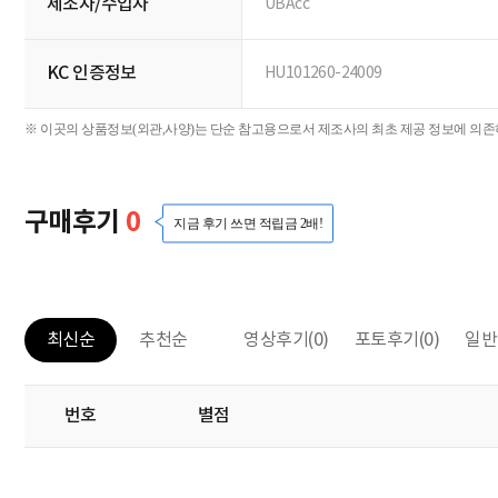
제조자/수입자
UBAcc
KC 인증정보
HU101260-24009
※ 이곳의 상품정보(외관,사양)는 단순 참고용으로서 제조사의 최초 제공 정보에 의존하
구매후기
0
지금 후기 쓰면 적립금 2배!
영상후기
(0)
포토후기
(0)
일반
최신순
추천순
번호
별점