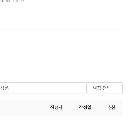
70-4617-4127
체상품
별점 전체
작성자
작성일
추천