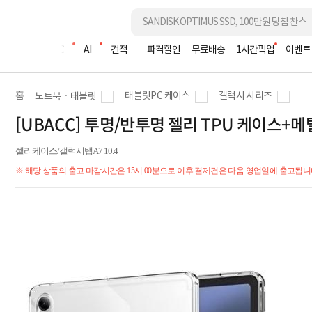
조립PC
AI
견적
파격할인
무료배송
1시간픽업
이벤트
홈
태블릿PC 케이스
갤럭시 시리즈
노트북ㆍ태블릿
[UBACC] 투명/반투명 젤리 TPU 케이스+메탈
젤리케이스/갤럭시탭A7 10.4
※ 해당 상품의 출고 마감시간은 15시 00분으로 이후 결제건은 다음 영업일에 출고됩니