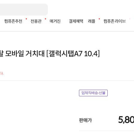
컴퓨존추천
전용관
매거진
결제혜택
래플
컴퓨존 라이브
 모바일 거치대 [갤럭시탭A7 10.4]
다.
업체직배송-선불
5,8
판매가