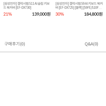
[삼성전자] 갤럭시탭 S11 AI 슬림 키보
[삼성전자] 갤럭시탭 S9 AI 키보드 북커
드 북커버 [EF-DX730]
버 [EF-DX725] [블랙] [S9FE/S10FE/
S10라이트...
21%
139,000원
30%
184,800원
구매후기(
0
)
Q&A(
0
)