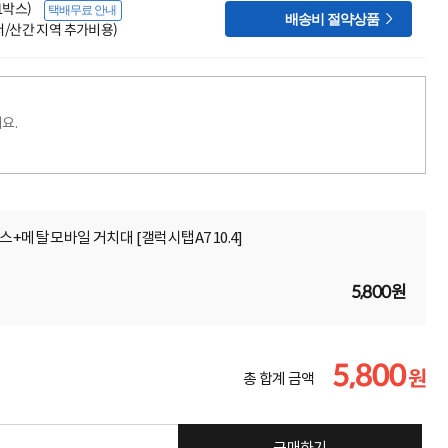
(1박스)
택배무료 안내

배송비 절약상품
도서/산간 지역 추가비용)
요.
스+메탈 모바일 거치대 [갤럭시탭A7 10.4]
5,800원
5,800
원
총 합계 금액