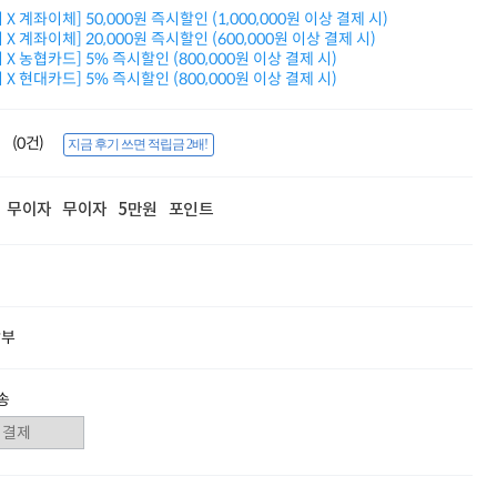
적립금 3% 페이백
X 계좌이체] 50,000원 즉시할인 (1,000,000원 이상 결제 시)
시스코 스위칭허브
X 계좌이체] 20,000원 즉시할인 (600,000원 이상 결제 시)
X 농협카드] 5% 즉시할인 (800,000원 이상 결제 시)
누적 금액 별
X 현대카드] 5% 즉시할인 (800,000원 이상 결제 시)
적립금 페이백!
Dell 구매왕
상품권 30만원
(0건)
지금 후기 쓰면 적립금 2배!
삼성모니터 여름맞이
특별 할인 이벤트
한단계 더 진화한
무이자
무이자
5만원
포인트
HAF II 500
AI 업무환경 완성
HP 워크스테이션
여름맞이 사은품
HP 프로데스크 4
모든 것을 하나로
할부
HP올인원 단독특가
네트워크 자재
혜택 PACK
송
Dell 구매 찬스
프로 에센셜