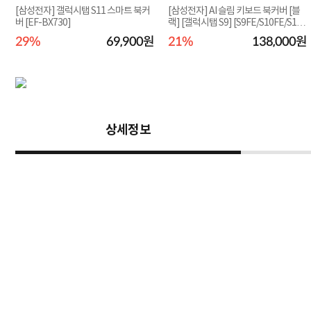
[삼성전자] 갤럭시탭 S11 스마트 북커
[삼성전자] AI 슬림 키보드 북커버 [블
버 [EF-BX730]
랙] [갤럭시탭 S9] [S9FE/S10FE/S10
라이트 호환...
원
29%
69,900원
21%
138,000원
상세정보