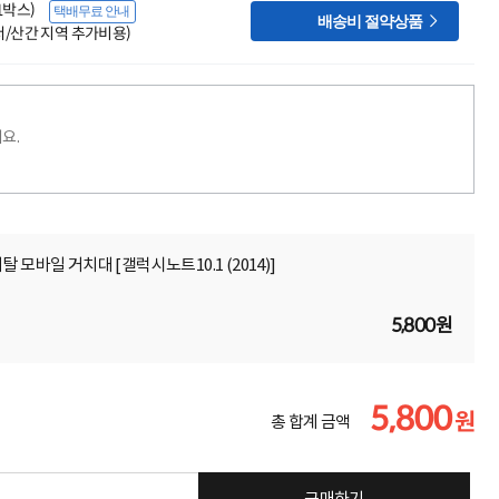
(1박스)
택배무료 안내

배송비 절약상품
도서/산간 지역 추가비용)
요.
 모바일 거치대 [갤럭시노트10.1 (2014)]
5,800원
5,800
원
총 합계 금액