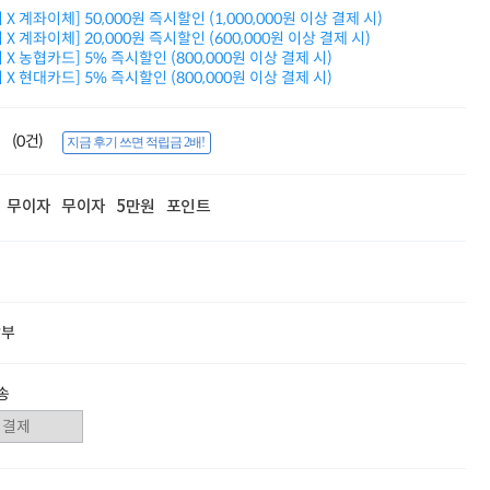
적립금 3% 페이백
X 계좌이체] 50,000원 즉시할인 (1,000,000원 이상 결제 시)
시스코 스위칭허브
X 계좌이체] 20,000원 즉시할인 (600,000원 이상 결제 시)
X 농협카드] 5% 즉시할인 (800,000원 이상 결제 시)
누적 금액 별
X 현대카드] 5% 즉시할인 (800,000원 이상 결제 시)
적립금 페이백!
Dell 구매왕
상품권 30만원
(0건)
지금 후기 쓰면 적립금 2배!
삼성모니터 여름맞이
특별 할인 이벤트
한단계 더 진화한
무이자
무이자
5만원
포인트
HAF II 500
AI 업무환경 완성
HP 워크스테이션
여름맞이 사은품
HP 프로데스크 4
모든 것을 하나로
할부
HP올인원 단독특가
네트워크 자재
혜택 PACK
송
Dell 구매 찬스
프로 에센셜