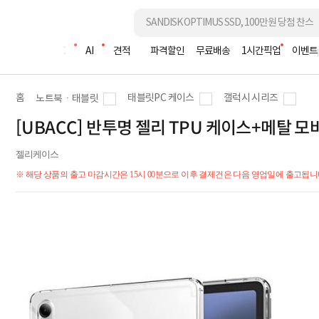
조립PC
AI
견적
파격할인
무료배송
1시간픽업
이벤트
홈
태블릿PC 케이스
갤럭시 시리즈
노트북ㆍ태블릿
[UBACC] 반투명 젤리 TPU 케이스+메탈 모바
젤리케이스
※ 해당 상품의 출고 마감시간은 15시 00분으로 이후 결제건은 다음 영업일에 출고됩니