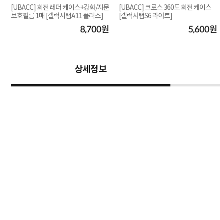
[UBACC] 회전 레더 케이스+강화/지문
[UBACC] 크로스 360도 회전 케이스
보호필름 1매 [갤럭시탭A11 플러스]
[갤럭시탭S6 라이트]
원
8,700원
5,600원
상세정보