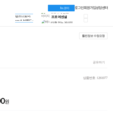
혜택 PACK
Dell 구매 찬스
Apple 기업전용관
로그인
회원가입
상담센터
I'm 코미
프로 에센셜
HP 브랜드스토어
타협 없는 게이밍
LG gram & 브랜드스토어
공식
HP OMEN
Microsoft 브랜드스토어
로지텍
AMD 브랜드스토어
정품 캠페인
Intel 브랜드스토어
틀린정보 수정요청
삼성 키보드&마우스
RAZER 브랜드스토어
10% 쿠폰 할인
Apple 기업전용관
케이블메이트 3분기
케이블 전설이 되다
야식까지 책임진다!
승리를 부르는 오멘
공유하기
ASUS ROG
20주년 한정판
AMD로 시작하는
상품번호 : 1261077
스마트 오피스환경
AI비즈니스 노트북
HP엘리트북/프로북
비즈니스 강자
00
HP 프로북 4
원
리뷰 Npay 증정
MSI 공유기