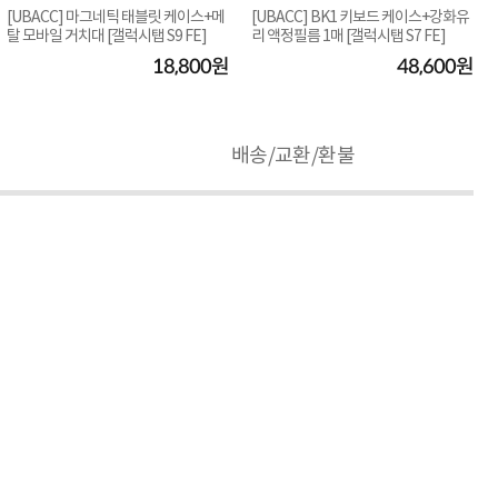
[UBACC] 마그네틱 태블릿 케이스+메
[UBACC] BK1 키보드 케이스+강화유
탈 모바일 거치대 [갤럭시탭 S9 FE]
리 액정필름 1매 [갤럭시탭 S7 FE]
이스
18,800원
48,600원
배송/교환/환불