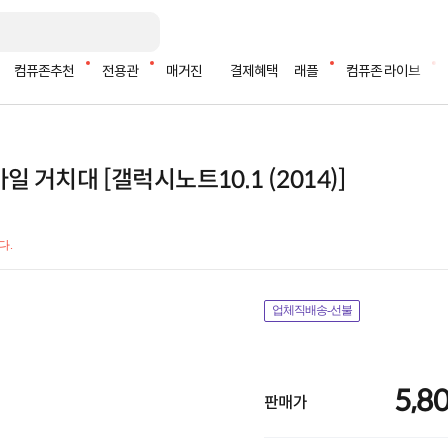
컴퓨존추천
전용관
매거진
결제혜택
래플
컴퓨존 라이브
일 거치대 [갤럭시노트10.1 (2014)]
다.
업체직배송-선불
5,8
판매가