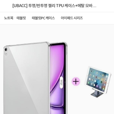
[UBACC] 투명/반투명 젤리 TPU 케이스+메탈 모바일
거치대 [아이패드 에어13 M3]
노트북ㆍ태블릿
태블릿PC 케이스
아이패드 시리즈