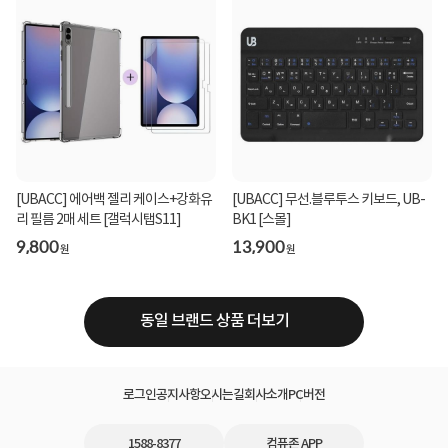
[UBACC] 에어백 젤리 케이스+강화유
[UBACC] 무선.블루투스 키보드, UB-
리 필름 2매 세트 [갤럭시탭S11]
BK1 [스몰]
9,800
13,900
원
원
동일 브랜드 상품 더보기
로그인
공지사항
오시는길
회사소개
PC버전
1588-8377
컴퓨존 APP