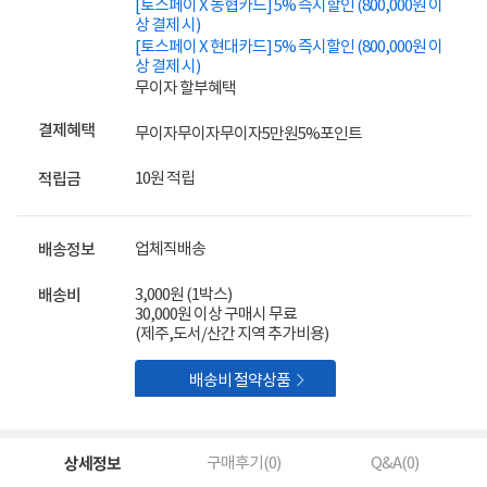
[토스페이 X 농협카드] 5% 즉시할인 (800,000원 이
상 결제 시)
[토스페이 X 현대카드] 5% 즉시할인 (800,000원 이
상 결제 시)
무이자 할부혜택
결제혜택
무이자
무이자
무이자
5만원
5%
포인트
10원 적립
적립금
업체직배송
배송정보
3,000원 (1박스)
배송비
30,000원 이상 구매시 무료
(제주,도서/산간 지역 추가비용)

배송비 절약상품
상세정보
구매후기(
0
)
Q&A(
0
)