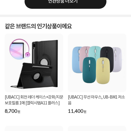
연관상품 더보기
같은 브랜드의 인기상품이에요
[UBACC] 회전 레더 케이스+강화/지문
[UBACC] 무선 마우스, UB-BM1 저소
보호필름 1매 [갤럭시탭A11 플러스]
음
8,700
11,400
원
원