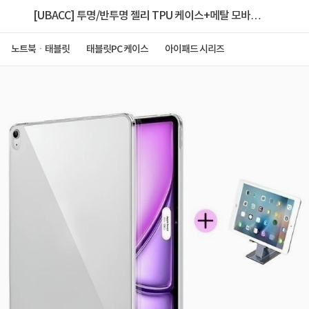
[UBACC] 투명/반투명 젤리 TPU 케이스+메탈 모바일
거치대 [아이패드 프로12.9 5세대]
노트북ㆍ태블릿
태블릿PC 케이스
아이패드 시리즈