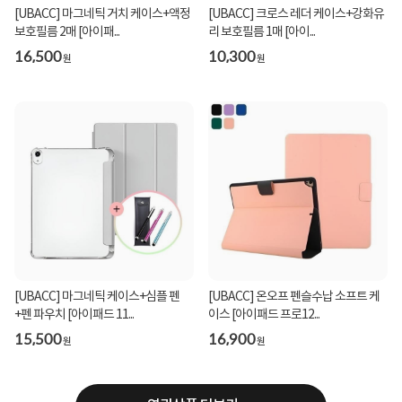
[UBACC] 마그네틱 거치 케이스+액정
[UBACC] 크로스 레더 케이스+강화유
보호필름 2매 [아이패...
리 보호필름 1매 [아이...
16,500
10,300
원
원
[UBACC] 마그네틱 케이스+심플 펜
[UBACC] 온오프 펜슬수납 소프트 케
+펜 파우치 [아이패드 11...
이스 [아이패드 프로12...
15,500
16,900
원
원