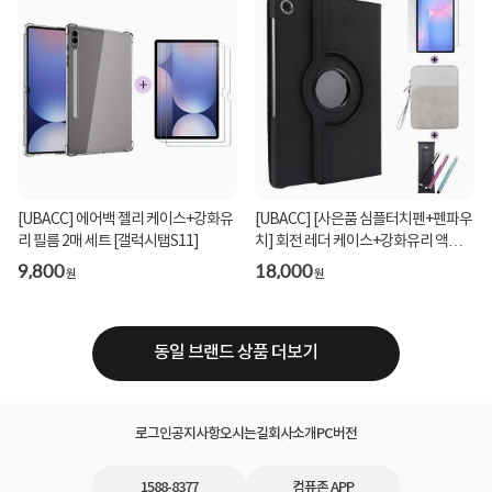
[UBACC] 에어백 젤리 케이스+강화유
[UBACC] [사은품 심플터치펜+펜파우
리 필름 2매 세트 [갤럭시탭S11]
치] 회전 레더 케이스+강화유리 액정필
름+수납포켓...
9,800
18,000
원
원
동일 브랜드 상품 더보기
로그인
공지사항
오시는길
회사소개
PC버전
1588-8377
컴퓨존 APP