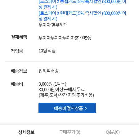
[토스페이 X 농협카드] 5% 즉시할인 (800,000원 이
상 결제 시)
[토스페이 X 현대카드] 5% 즉시할인 (800,000원 이
상 결제 시)
무이자 할부혜택
결제혜택
무이자
무이자
무이자
5만원
5%
10원 적립
적립금
업체직배송
배송정보
3,000원 (1박스)
배송비
30,000원 이상 구매시 무료
(제주,도서/산간 지역 추가비용)

배송비 절약상품
상세정보
구매후기(
0
)
Q&A(
0
)