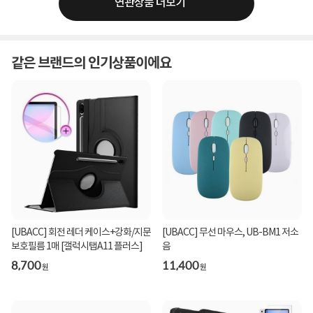
연관상품 더보기
같은 브랜드의 인기상품이에요
[UBACC] 회전 레더 케이스+강화/지문
[UBACC] 무선 마우스, UB-BM1 저소
보호필름 1매 [갤럭시탭A11 플러스]
음
8,700
11,400
원
원