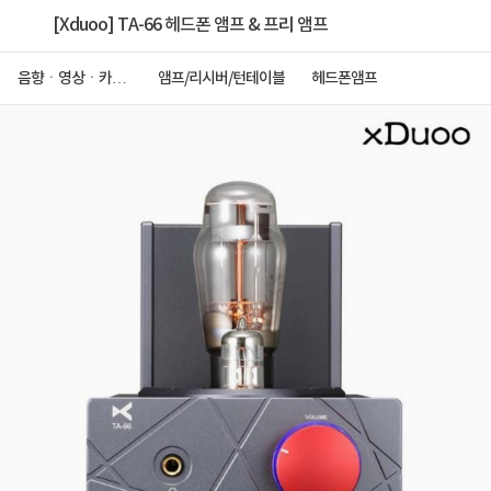
[Xduoo] TA-66 헤드폰 앰프 & 프리 앰프
음향ㆍ영상ㆍ카메
앰프/리시버/턴테이블
헤드폰앰프
라