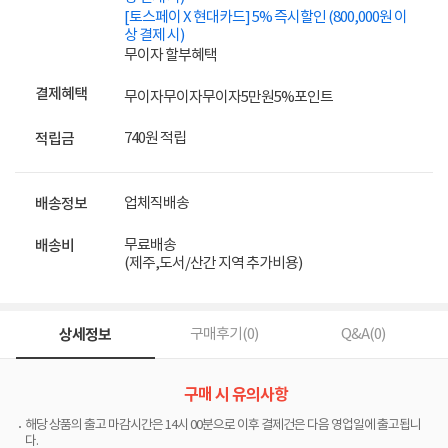
[토스페이 X 현대카드] 5% 즉시할인 (800,000원 이
상 결제 시)
무이자 할부혜택
결제혜택
무이자
무이자
무이자
5만원
5%
포인트
740원 적립
적립금
업체직배송
배송정보
무료배송
배송비
(제주,도서/산간 지역 추가비용)
상세정보
구매후기(
0
)
Q&A(
0
)
구매 시 유의사항
해당 상품의 출고 마감시간은 14시 00분으로 이후 결제건은 다음 영업일에 출고됩니
다.