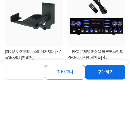
[아이존아이앤디] [스피커거치대] EZ-
[J-PRO] 4채널 매장용 블루투스앰프
SWB-201 [벽걸이]
PRO-600 + PC케이블[사...
6%
29,400
280,000
원
원
장바구니
구매하기
연관상품 더보기
같은 브랜드의 인기상품이에요