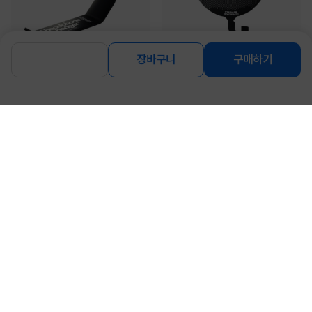
장바구니
구매하기
[Stedman] SHH 헤드폰 마운트 거치
[Stedman] [마이크] PS100 마이크 마
대
운트 팝필터 [사운드캣 정품]
39,000
89,000
원
원
로그인
공지사항
오시는길
회사소개
PC버전
1588-8377
컴퓨존 APP
(주)컴퓨존 사업자 정보
이용약관
개인정보처리방침
청소년보호정책
사업자확인