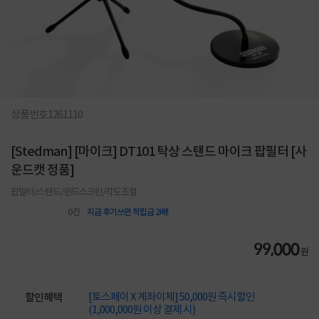
상품번호
1261110
[Stedman] [마이크] DT101 탁상 스탠드 마이크 팝필터 [사
운드캣 정품]
팝필터/스탠드/윈드스크린/각도조절
0
건
지금 후기쓰면 적립금 2배!
99,000
원
[토스페이 X 계좌이체] 50,000원 즉시할인
할인혜택
(1,000,000원 이상 결제 시)