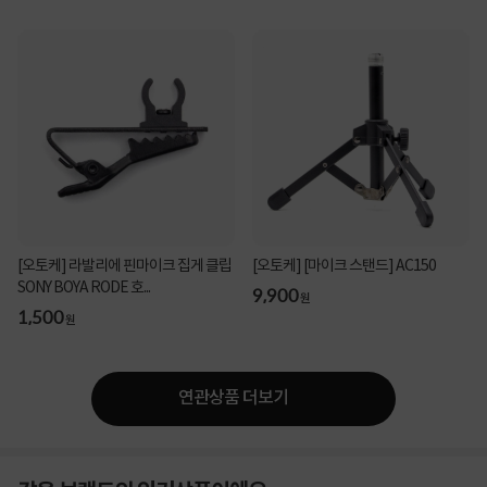
[오토케] 라발리에 핀마이크 집게 클립
[오토케] [마이크 스탠드] AC150
SONY BOYA RODE 호...
9,900
원
1,500
원
연관상품 더보기