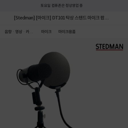
토요일 컴퓨존은 정상영업 중
[Stedman] [마이크] DT101 탁상 스탠드 마이크 팝필
터 [사운드캣 정품]
음향ㆍ영상ㆍ카메
마이크
마이크용품
라