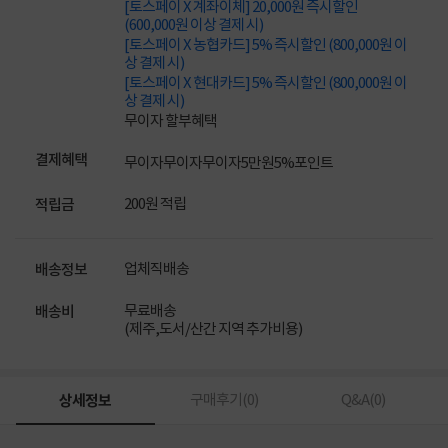
[토스페이 X 계좌이체] 20,000원 즉시할인
(600,000원 이상 결제 시)
[토스페이 X 농협카드] 5% 즉시할인 (800,000원 이
상 결제 시)
[토스페이 X 현대카드] 5% 즉시할인 (800,000원 이
상 결제 시)
무이자 할부혜택
결제혜택
무이자
무이자
무이자
5만원
5%
포인트
200원 적립
적립금
업체직배송
배송정보
무료배송
배송비
(제주,도서/산간 지역 추가비용)
상세정보
구매후기(
0
)
Q&A(
0
)