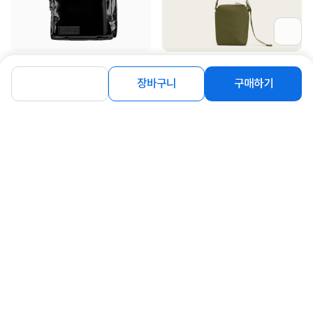
[WANDRD] 원더드 PRVKE 21L
[URTH] Andesite 2L Camera
(High Gloss Black)_V4
Pouch Black 어스 안데사이트 ...
장바구니
구매하기
372,000
130,000
원
원
[GITZO] 삼각대 가방 GC2202T
[GoPro] [정품] 손+손목 스트랩
(Hand and Wrist Strap) [A...
103,930
원