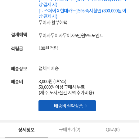
상 결제 시)
[토스페이 X 현대카드] 5% 즉시할인 (800,000원 이
상 결제 시)
무이자 할부혜택
결제혜택
무이자
무이자
무이자
5만원
5%
포인트
100원 적립
적립금
업체직배송
배송정보
3,000원 (1박스)
배송비
50,000원 이상 구매시 무료
(제주,도서/산간 지역 추가비용)

배송비 절약상품
상세정보
구매후기(
2
)
Q&A(
0
)