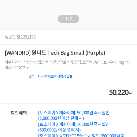
1
/
2
상품번호
1261130
[WANDRD] 원더드 Tech Bag Small (Purple)
파우치/케이스형/액션캠,캠코더가방/크로스백/힙팩/토드백 / 부피 : 1L / 무게 : 78g / 사
이즈 : 11*20*5cm
2
건
지금 후기쓰면 적립금 2배!
50,220
원
[토스페이 X 계좌이체] 50,000원 즉시할인
할인혜택
(1,000,000원 이상 결제 시)
[토스페이 X 계좌이체] 20,000원 즉시할인
(600,000원 이상 결제 시)
[토스페이 X 농협카드] 5% 즉시할인 (800,000원 이