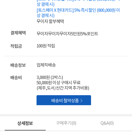
상 결제 시)
[토스페이 X 현대카드] 5% 즉시할인 (800,000원 이
상 결제 시)
무이자 할부혜택
결제혜택
무이자
무이자
무이자
5만원
5%
포인트
100원 적립
적립금
업체직배송
배송정보
3,000원 (1박스)
배송비
50,000원 이상 구매시 무료
(제주,도서/산간 지역 추가비용)

배송비 절약상품
상세정보
구매후기(
0
)
Q&A(
0
)