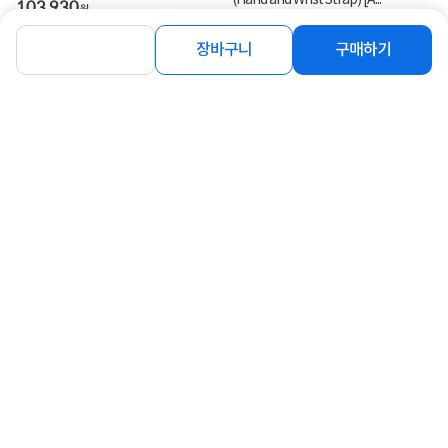
103,930
원
78,000
원
장바구니
구매하기
연관상품 더보기
같은 브랜드의 인기상품이에요
[WANDRD] 원더드 Camera Cube
[WANDRD] 원더드 Camera Cube