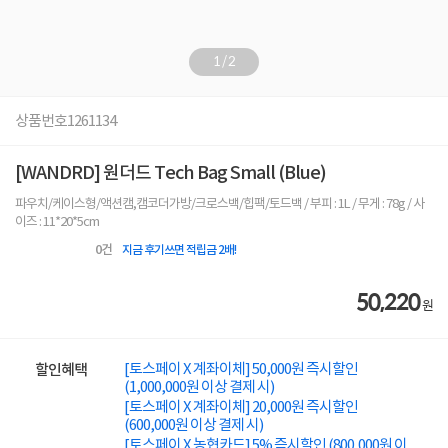
1
/
2
상품번호
1261134
[WANDRD] 원더드 Tech Bag Small (Blue)
파우치/케이스형/액션캠,캠코더가방/크로스백/힙팩/토드백 / 부피 : 1L / 무게 : 78g / 사
이즈 : 11*20*5cm
0
건
지금 후기쓰면 적립금 2배!
50,220
원
[토스페이 X 계좌이체] 50,000원 즉시할인
할인혜택
(1,000,000원 이상 결제 시)
[토스페이 X 계좌이체] 20,000원 즉시할인
(600,000원 이상 결제 시)
[토스페이 X 농협카드] 5% 즉시할인 (800,000원 이