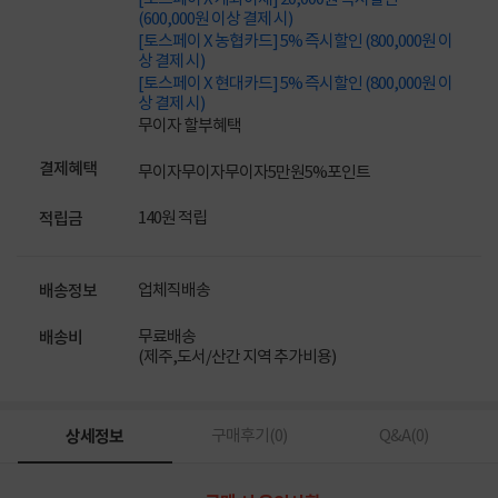
(600,000원 이상 결제 시)
[토스페이 X 농협카드] 5% 즉시할인 (800,000원 이
상 결제 시)
[토스페이 X 현대카드] 5% 즉시할인 (800,000원 이
상 결제 시)
무이자 할부혜택
결제혜택
무이자
무이자
무이자
5만원
5%
포인트
140원 적립
적립금
업체직배송
배송정보
무료배송
배송비
(제주,도서/산간 지역 추가비용)
상세정보
구매후기(
0
)
Q&A(
0
)