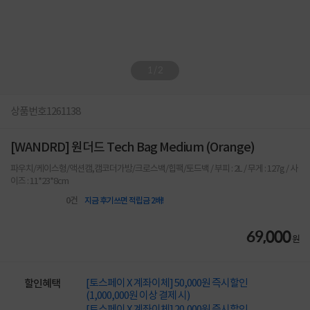
1
/
2
상품번호
1261138
[WANDRD] 원더드 Tech Bag Medium (Orange)
파우치/케이스형/액션캠,캠코더가방/크로스백/힙팩/토드백 / 부피 : 2L / 무게 : 127g / 사
이즈 : 11*23*8cm
0
건
지금 후기쓰면 적립금 2배!
69,000
원
[토스페이 X 계좌이체] 50,000원 즉시할인
할인혜택
(1,000,000원 이상 결제 시)
[토스페이 X 계좌이체] 20,000원 즉시할인