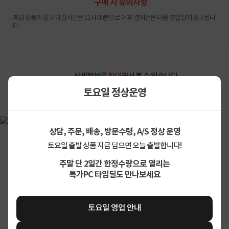
구매 시 유의사항
해당 상품의 출고 마감시간은 11시 00분으로 이후 결제건은 다음 영업일에 출고됩니
다.
상세정보를
확대
해서 볼 수 있습니다.
토요일 정상운영
상담, 주문, 배송, 방문수령, A/S 정상 운영
🔹이
달
의
결제
혜택
➡️
확인하기
🔹
토요일 출발 상품 지금 담으면 오늘 출발합니다!
주말 단 2일간 한정수량으로 열리는
특가PC 타임딜도 만나보세요
토요일 영업 안내