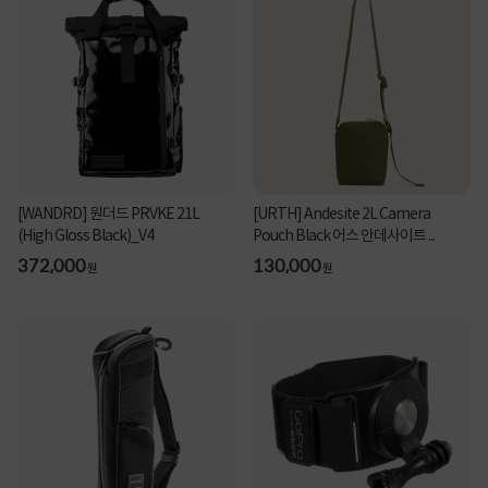
[WANDRD] 원더드 PRVKE 21L
[URTH] Andesite 2L Camera
(High Gloss Black)_V4
Pouch Black 어스 안데사이트 ...
372,000
130,000
원
원