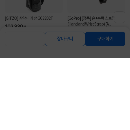
[GITZO] 삼각대 가방 GC2202T
[GoPro] [정품] 손+손목 스트랩
(Hand and Wrist Strap) [A...
103,930
원
78,000
원
장바구니
구매하기
연관상품 더보기
같은 브랜드의 인기상품이에요