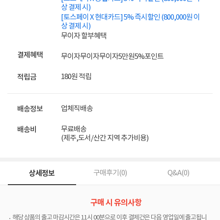
상 결제 시)
[토스페이 X 현대카드] 5% 즉시할인 (800,000원 이
상 결제 시)
무이자 할부혜택
결제혜택
무이자
무이자
무이자
5만원
5%
포인트
180원 적립
적립금
업체직배송
배송정보
무료배송
배송비
(제주,도서/산간 지역 추가비용)
상세정보
구매후기(
0
)
Q&A(
0
)
구매 시 유의사항
해당 상품의 출고 마감시간은 11시 00분으로 이후 결제건은 다음 영업일에 출고됩니