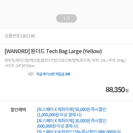
1
/
2
상품번호
1261144
[WANDRD] 원더드 Tech Bag Large (Yellow)
파우치/케이스형/액션캠,캠코더가방/크로스백/힙팩/토드백 / 부피 : 3.5L / 무게 : 153g /
사이즈 : 14*23*10cm
0
건
지금 후기쓰면 적립금 2배!
88,350
원
[토스페이 X 계좌이체] 50,000원 즉시할인
할인혜택
(1,000,000원 이상 결제 시)
[토스페이 X 계좌이체] 20,000원 즉시할인
(600,000원 이상 결제 시)
[토스페이 X 농협카드] 5% 즉시할인 (800,000원 이