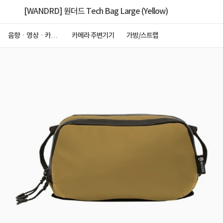
[WANDRD] 원더드 Tech Bag Large (Yellow)
음향ㆍ영상ㆍ카메
카메라 주변기기
가방/스트랩
라