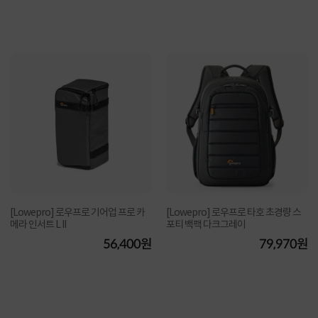
[Lowepro] 로우프로 기어업 프로 카
[Lowepro] 로우프로 타호 초경량 스
메라 인서트 L II
포티 백팩 다크그레이
56,400원
79,970원