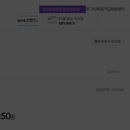
프로 에센셜
Apple 기업전용관
타협 없는 게이밍
HP 브랜드스토어
로그인
회원가입
상담센터
토요일 컴퓨존 정상 영업 중
HP OMEN
LG gram & 브랜드스토어
로지텍
Microsoft 브랜드스토어
공식
정품 캠페인
AMD 브랜드스토어
삼성 키보드&마우스
Intel 브랜드스토어
10% 쿠폰 할인
RAZER 브랜드스토어
틀린정보 수정요청
케이블메이트 3분기
Apple 기업전용관
케이블 전설이 되다
야식까지 책임진다!
승리를 부르는 오멘
ASUS ROG
20주년 한정판
공유하기
AMD로 시작하는
스마트 오피스환경
AI비즈니스 노트북
상품번호 : 1261145
HP엘리트북/프로북
비즈니스 강자
HP 프로북 4
리뷰 Npay 증정
350
MSI 공유기
원
적립금 3% 페이백
시스코 스위칭허브