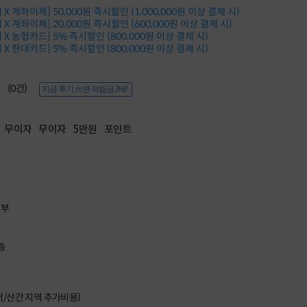
누적 금액 별
X 계좌이체] 50,000원 즉시할인 (1,000,000원 이상 결제 시)
적립금 페이백!
X 계좌이체] 20,000원 즉시할인 (600,000원 이상 결제 시)
X 농협카드] 5% 즉시할인 (800,000원 이상 결제 시)
Dell 구매왕
X 현대카드] 5% 즉시할인 (800,000원 이상 결제 시)
상품권 30만원
삼성모니터 여름맞이
특별 할인 이벤트
(0건)
지금 후기 쓰면 적립금 2배!
한단계 더 진화한
HAF II 500
AI 업무환경 완성
무이자
무이자
5만원
포인트
HP 워크스테이션
여름맞이 사은품
HP 프로데스크 4
모든 것을 하나로
HP올인원 단독특가
네트워크 자재
할부
혜택 PACK
Dell 구매 찬스
프로 에센셜
송
도서/산간 지역 추가비용)