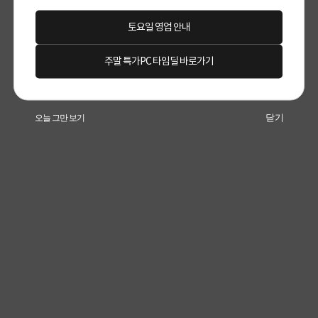
토요일 영업 안내
주말 특가PC 타임딜 바로가기
닫기
오늘 그만 보기