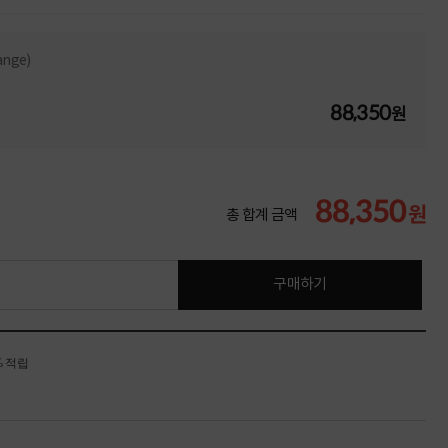
ange)
88,350
원
88,350
원
총 합계 금액
구매하기
% 적립