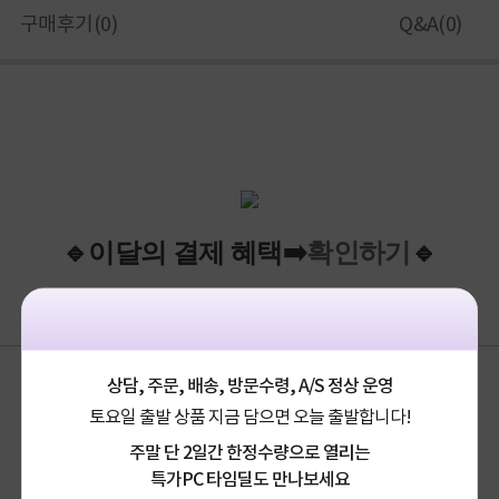
구매후기(
0
)
Q&A(
0
)
확인하기
🔹이
달
의
결제
혜택
➡️
🔹
상담, 주문, 배송, 방문수령, A/S 정상 운영
토요일 출발 상품 지금 담으면 오늘 출발합니다!
주말 단 2일간 한정수량으로 열리는
특가PC 타임딜도 만나보세요