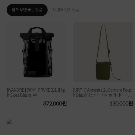
함께 보면 좋은 상품
브랜드 인기 상품
[WANDRD] 원더드 PRVKE 21L (Hig
[URTH] Andesite 2L Camera Pouc
h Gloss Black)_V4
h Black 어스 안데사이트 카메라 파우
치백 그린
원
372,000원
130,000원