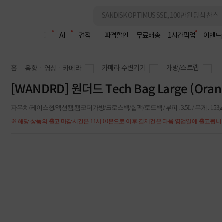
조립PC
AI
견적
파격할인
무료배송
1시간픽업
이벤트
홈
카메라 주변기기
가방/스트랩
음향ㆍ영상ㆍ카메라
[WANDRD] 원더드 Tech Bag Large (Oran
파우치/케이스형/액션캠,캠코더가방/크로스백/힙팩/토드백 / 부피 : 3.5L / 무게 : 153g / 
※ 해당 상품의 출고 마감시간은 11시 00분으로 이후 결제건은 다음 영업일에 출고됩니