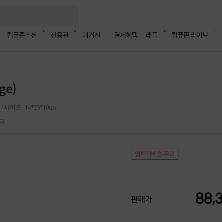
컴퓨존추천
전용관
매거진
결제혜택
래플
컴퓨존 라이브
ge)
사이즈 : 14*23*10cm
다.
업체직배송-무료
88,
판매가