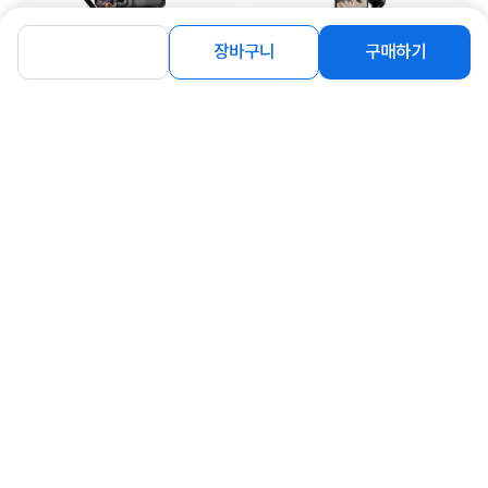
장바구니
구매하기
[hohem] 호헴 hohem iSteady MT2
[hohem] 호헴 hohem iSteady V3
KIT 3축 스마트폰 짐벌 미러리스 액션
Ultra 3축 스마트폰 짐벌
캠 호환 AI트래...
342,000
239,000
원
원