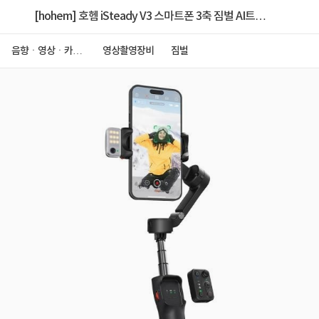
[hohem] 호헴 iSteady V3 스마트폰 3축 짐벌 AI트래
킹 리모컨 포함 워리어 블랙
음향ㆍ영상ㆍ카메
영상촬영장비
짐벌
라