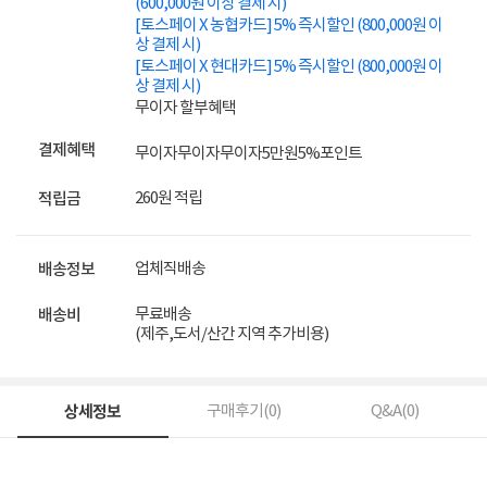
(600,000원 이상 결제 시)
[토스페이 X 농협카드] 5% 즉시할인 (800,000원 이
상 결제 시)
[토스페이 X 현대카드] 5% 즉시할인 (800,000원 이
상 결제 시)
무이자 할부혜택
결제혜택
무이자
무이자
무이자
5만원
5%
포인트
260원 적립
적립금
업체직배송
배송정보
무료배송
배송비
(제주,도서/산간 지역 추가비용)
상세정보
구매후기(
0
)
Q&A(
0
)