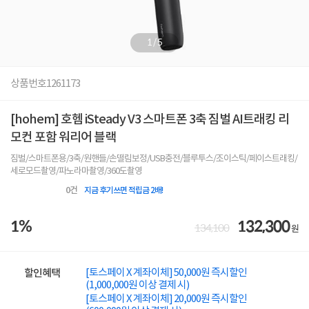
1
/
5
상품번호
1261173
[hohem] 호헴 iSteady V3 스마트폰 3축 짐벌 AI트래킹 리
모컨 포함 워리어 블랙
짐벌/스마트폰용/3축/원핸들/손떨림보정/USB충전/블루투스/조이스틱/페이스트래킹/
세로모드촬영/파노라마촬영/360도촬영
0
건
지금 후기쓰면 적립금 2배!
1%
132,300
134,100
원
[토스페이 X 계좌이체] 50,000원 즉시할인
할인혜택
(1,000,000원 이상 결제 시)
[토스페이 X 계좌이체] 20,000원 즉시할인