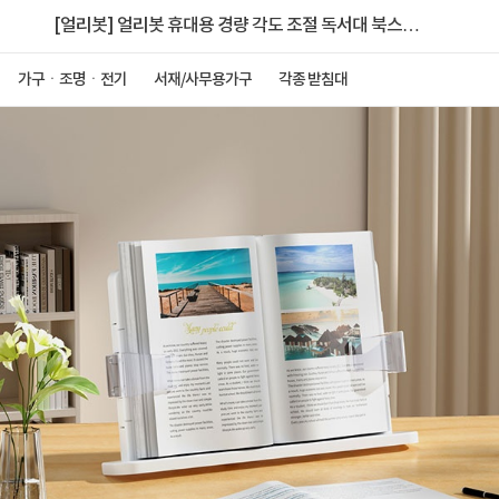
[얼리봇] 얼리봇 휴대용 경량 각도 조절 독서대 북스탠
드 EACW-10
가구ㆍ조명ㆍ전기
서재/사무용가구
각종 받침대