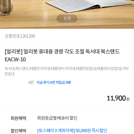
1
/
5
상품번호
1261208
[얼리봇] 얼리봇 휴대용 경량 각도 조절 독서대 북스탠드
EACW-10
독서대/북스탠드/태블릿거치대/태블릿PC거치대/태블릿받침대/태블릿PC받침대/기타
받침대
0
건
지금 후기쓰면 적립금 2배!
11,900
원
회원등급별 배송비 할인
회원혜택
[토스페이 X 계좌이체] 50,000원 즉시할인
할인혜택