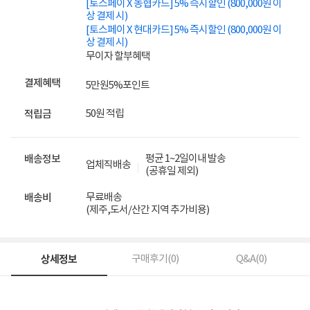
[토스페이 X 농협카드] 5% 즉시할인 (800,000원 이
상 결제 시)
[토스페이 X 현대카드] 5% 즉시할인 (800,000원 이
상 결제 시)
무이자 할부혜택
결제혜택
5만원
5%
포인트
50원 적립
적립금
평균 1~2일이내 발송
배송정보
업체직배송
(공휴일 제외)
무료배송
배송비
(제주,도서/산간 지역 추가비용)
상세정보
구매후기(
0
)
Q&A(
0
)