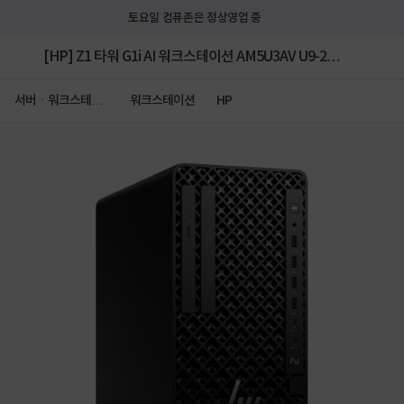
토요일 컴퓨존은 정상영업 중
[HP] Z1 타워 G1i AI 워크스테이션 AM5U3AV U9-285
(16GB/512GB/FD/1Y) [기본상품]
서버ㆍ워크스테이
워크스테이션
HP
션