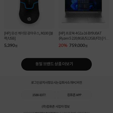
[HP] 유선 게이밍 광마우스, M100 [블
[HP] 프로북 4 G1a 16 BY9U0AT
랙/USB]
(Ryzen 5 220/8GB/512GB/FD) [기본
제품]★컴퓨존 단독...
5,390
20%
759,000
원
원
동일 브랜드 상품 더보기
로그인
공지사항
오시는길
회사소개
PC버전
1588-8377
컴퓨존 APP
(주)컴퓨존 사업자 정보