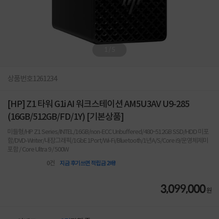
1
/
5
상품번호
1261234
[HP] Z1 타워 G1i AI 워크스테이션 AM5U3AV U9-285
(16GB/512GB/FD/1Y) [기본상품]
미들형/HP Z1 Series/INTEL/16GB/non-ECC Unbuffered/480~512GB SSD/HDD 미포
함/DVD-Writer/내장그래픽/1GbE 1Port/Wi-Fi/Bluetooth/1년A/S/Core i9/운영체제미
포함 / Core Ultra 9 / 500W
0
건
지금 후기쓰면 적립금 2배!
3,099,000
원