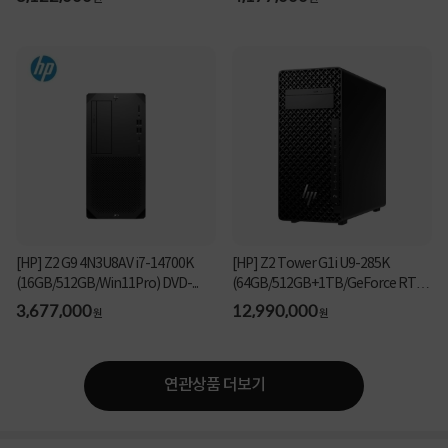
[HP] Z2 G9 4N3U8AV i7-14700K
[HP] Z2 Tower G1i U9-285K
(16GB/512GB/Win11Pro) DVD-...
(64GB/512GB+1TB/GeForce RTX
5...
3,677,000
12,990,000
원
원
연관상품 더보기