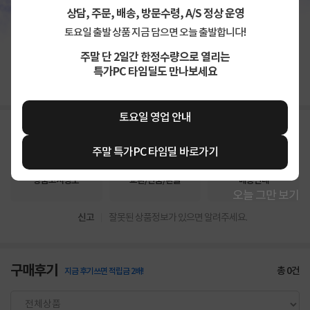
상담, 주문, 배송, 방문수령, A/S 정상 운영
토요일 출발 상품 지금 담으면 오늘 출발합니다!
주말 단 2일간 한정수량으로 열리는
상세정보 펼쳐보기
특가PC 타임딜도 만나보세요
토요일 영업 안내
주말 특가PC 타임딜 바로가기
상품고시정보
교환/반품/환불
배송안내
오늘 그만 보기
신고
잘못된 상품정보가 있으면 알려주세요.
구매후기
총
0
건
지금 후기쓰면 적립금 2배!