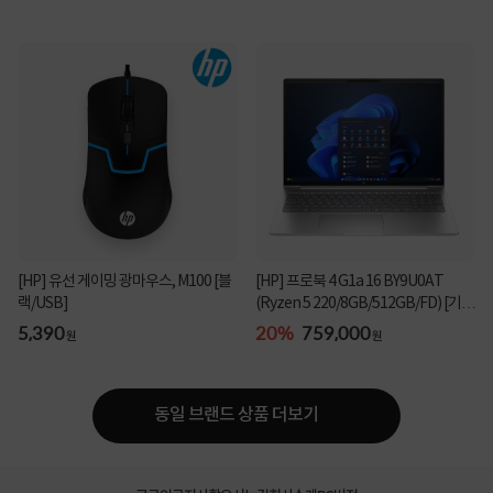
[HP] 유선 게이밍 광마우스, M100 [블
[HP] 프로북 4 G1a 16 BY9U0AT
랙/USB]
(Ryzen 5 220/8GB/512GB/FD) [기본
제품]★컴퓨존 단독...
5,390
20%
759,000
원
원
동일 브랜드 상품 더보기