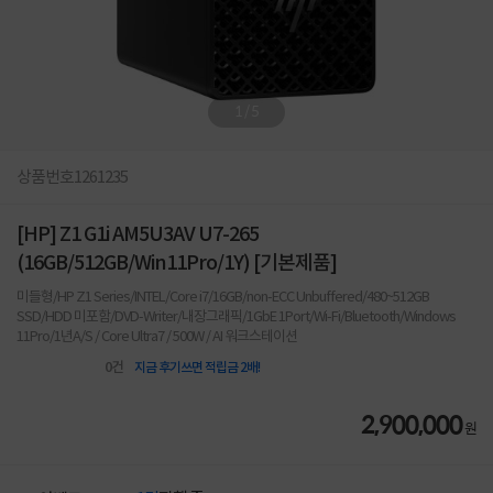
1
/
5
상품번호
1261235
[HP] Z1 G1i AM5U3AV U7-265
(16GB/512GB/Win11Pro/1Y) [기본제품]
미들형/HP Z1 Series/INTEL/Core i7/16GB/non-ECC Unbuffered/480~512GB
SSD/HDD 미포함/DVD-Writer/내장그래픽/1GbE 1Port/Wi-Fi/Bluetooth/Windows
11Pro/1년A/S / Core Ultra7 / 500W / AI 워크스테이션
0
건
지금 후기쓰면 적립금 2배!
2,900,000
원