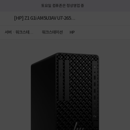
토요일 컴퓨존은 정상영업 중
[HP] Z1 G1i AM5U3AV U7-265
(16GB/512GB/Win11Pro/1Y) [기본제품]
서버ㆍ워크스테이
워크스테이션
HP
션