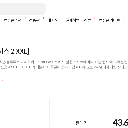
컴퓨존추천
전용관
매거진
결제혜택
래플
컴퓨존 라이브
시스 2 XXL]
/무선/블루투스 기계식키보드/ROG NX 스위치/전용 소프트웨어/미끄럼 방지 패드/유
함)/USB-C to USB-C 케이블/USB 동글어댑터/키압:40G/매크로S/W/멀티페어링/장패
다.
43,
판매가