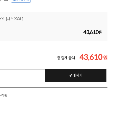
XL [시스 2 XXL]
43,610
원
43,610
원
총 합계 금액
구매하기
% 적립