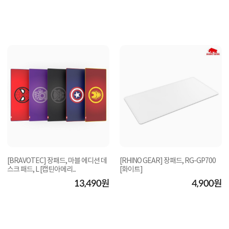
[BRAVOTEC] 장패드, 마블 에디션 데
[RHINO GEAR] 장패드, RG-GP700
스크 패드, L [캡틴아메리...
[화이트]
13,490원
4,900원