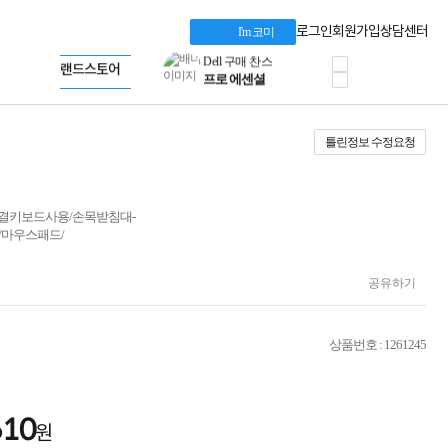
혜택 PACK
Dell 구매 찬스
Apple 기업전용관
로그인
회원가입
상담센터
I'm 코미
프로 에센셜
HP 브랜드스토어
타협 없는 게이밍
LG gram & 브랜드스토어
공식
HP OMEN
Microsoft 브랜드스토어
로지텍
AMD 브랜드스토어
정품 캠페인
Intel 브랜드스토어
틀린정보 수정요청
삼성 키보드&마우스
RAZER 브랜드스토어
10% 쿠폰 할인
Apple 기업전용관
케이블메이트 3분기
케이블 전설이 되다
선연결키보드사용/손목받침대-
야식까지 책임진다!
드/마우스패드/
승리를 부르는 오멘
ASUS ROG
20주년 한정판
공유하기
AMD로 시작하는
스마트 오피스환경
AI비즈니스 노트북
상품번호 : 1261245
HP엘리트북/프로북
비즈니스 강자
HP 프로북 4
610
리뷰 Npay 증정
원
MSI 공유기