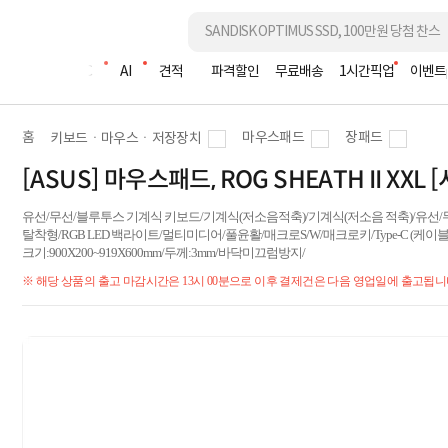
조립PC
AI
견적
파격할인
무료배송
1시간픽업
이벤트
홈
마우스패드
장패드
키보드ㆍ마우스ㆍ저장장치
[ASUS] 마우스패드, ROG SHEATH II XXL [
유선/무선/블루투스 기계식 키보드/기계식(저소음적축)/기계식(저소음 적축)/유선
탈착형/RGB LED 백라이트/멀티미디어/풀윤활/매크로S/W/매크로키/Type-C (케이블포
크기:900X200~919X600mm/두께:3mm/바닥미끄럼방지/
※ 해당 상품의 출고 마감시간은 13시 00분으로 이후 결제건은 다음 영업일에 출고됩니