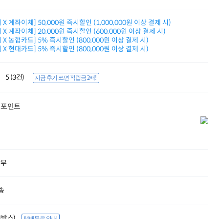
적립금 3% 페이백
시스코 스위칭허브
X 계좌이체] 50,000원 즉시할인 (1,000,000원 이상 결제 시)
누적 금액 별
X 계좌이체] 20,000원 즉시할인 (600,000원 이상 결제 시)
적립금 페이백!
X 농협카드] 5% 즉시할인 (800,000원 이상 결제 시)
Dell 구매왕
X 현대카드] 5% 즉시할인 (800,000원 이상 결제 시)
상품권 30만원
삼성모니터 여름맞이
특별 할인 이벤트
5 (3건)
지금 후기 쓰면 적립금 2배!
한단계 더 진화한
HAF II 500
AI 업무환경 완성
포인트
HP 워크스테이션
여름맞이 사은품
HP 프로데스크 4
모든 것을 하나로
HP올인원 단독특가
할부
네트워크 자재
혜택 PACK
Dell 구매 찬스
송
프로 에센셜
(1박스)
택배무료 안내