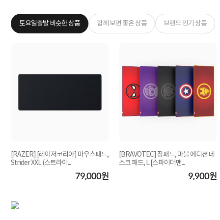
토요일출발 비슷한 상품
함께 보면 좋은 상품
브랜드 인기 상품
[RAZER] [레이저코리아] 마우스패드,
[BRAVOTEC] 장패드, 마블 에디션 데
Strider XXL (스트라이...
스크 패드, L [스파이더맨...
원
79,000원
9,900원