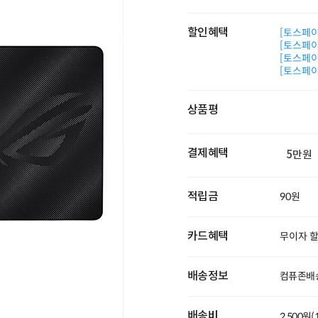
할인혜택
[토스페이 
[토스페이 
[토스페이 
[토스페이 
상품평
결제혜택
5만원
적립금
90원
카드혜택
무이자 
배송정보
컴퓨존배
배송비
2,500원