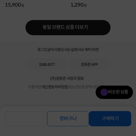
USB/마우스USB]
15,900
1,290
원
원
동일 브랜드 상품 더보기
로그인
공지사항
오시는길
회사소개
PC버전
1588-8377
컴퓨존 APP
(주)컴퓨존 사업자 정보
이용약관
개인정보처리방침
청소년보호정책
사업자확인
비슷한 상품
장바구니
구매하기