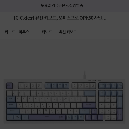
토요일 컴퓨존은 정상영업 중
[G-Clicker] 유선 키보드, 오피스프로 OPK50 사일런스
M RGB 무소음 방수 98키 [스키이시티CR1]
키보드ㆍ마우스ㆍ
키보드
유선 키보드
저장장치