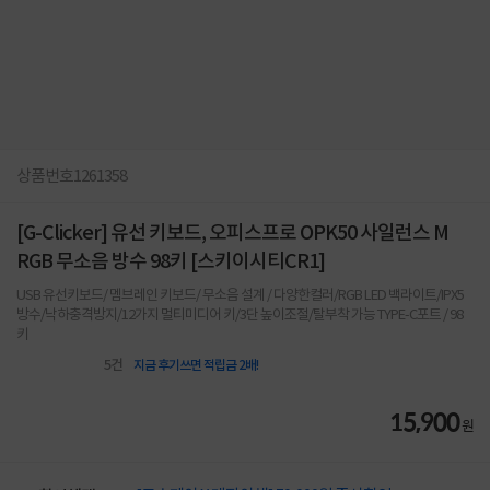
상품번호
1261358
[G-Clicker] 유선 키보드, 오피스프로 OPK50 사일런스 M
RGB 무소음 방수 98키 [스키이시티CR1]
USB 유선키보드/ 멤브레인 키보드/ 무소음 설계 / 다양한컬러/RGB LED 백라이트/IPX5
방수/낙하충격방지/12가지 멀티미디어 키/3단 높이조절/탈부착 가능 TYPE-C포트 / 98
키
5
건
지금 후기쓰면 적립금 2배!
15,900
원