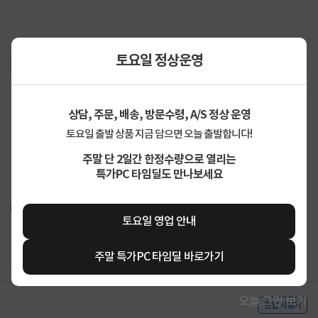
토요일 정상운영
상담, 주문, 배송, 방문수령, A/S 정상 운영
keep****
2026-07-08
0
토요일 출발 상품 지금 담으면 오늘 출발합니다!
[코랄CR1]
주말 단 2일간 한정수량으로 열리는
잘 받아서 잘 쓰고 있습니다. 색 이쁘고 조용하고 좋습니다. 구입할 때보다 가격이
특가PC 타임딜도 만나보세요
좀 내렸네요. 색놀이로 또 살까 고민 중
토요일 영업 안내
주말 특가PC 타임딜 바로가기
오늘 그만 보기
한달 사용기