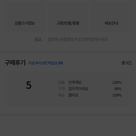
상품고시정보
교환/반품/환불
배송안내
신고
잘못된 상품정보가 있으면 알려주세요.
구매후기
총
5
건
지금 후기쓰면 적립금 2배!
5
상품
만족해요
100%
가격
합리적이에요
68%
배송
빨라요
100%