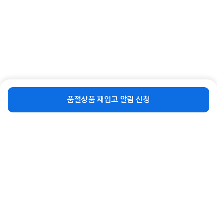
[LG전자] DIOS(디오스) 오브제컬렉션
[LG전자] [세트상품] DIOS(디오스) 오
비슷한 상품
재입고 알림 신청
식기세척기 1등급 14...
브제컬렉션 식기세척...
품절상품 재입고 알림 신청
13%
1,080,000
37%
2,187,000
원
원
연관상품 더보기
같은 브랜드의 인기상품이에요