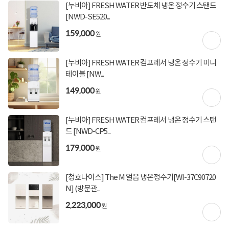
[토스페이 X 계좌이체] 50,000원 즉시할인
할인혜택
[누비아] FRESH WATER 반도체 냉온 정수기 스탠드
(1,000,000원 이상 결제 시)
[NWD-SE520...
[토스페이 X 계좌이체] 20,000원 즉시할인
(600,000원 이상 결제 시)
159,000
원
[토스페이 X 농협카드] 5% 즉시할인 (800,000원 이
상 결제 시)
[토스페이 X 현대카드] 5% 즉시할인 (800,000원 이
[누비아] FRESH WATER 컴프레서 냉온 정수기 미니
상 결제 시)
테이블 [NW...
무이자 할부혜택
149,000
원
결제혜택
무이자
무이자
무이자
5만원
5%
포인트
[누비아] FRESH WATER 컴프레서 냉온 정수기 스탠
2,440원 적립
적립금
드 [NWD-CP5...
미정
입고일
179,000
원
본사직배송
배송정보
[청호나이스] The M 얼음 냉온정수기[WI-37C90720
N] (방문관...
무료배송
배송비
2,223,000
원