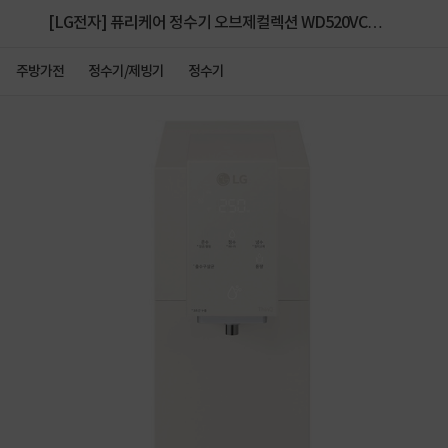
[LG전자] 퓨리케어 정수기 오브제컬렉션 WD520VC
초고온수90도 냉온정 베이지색상 자가관리형
주방가전
정수기/제빙기
정수기