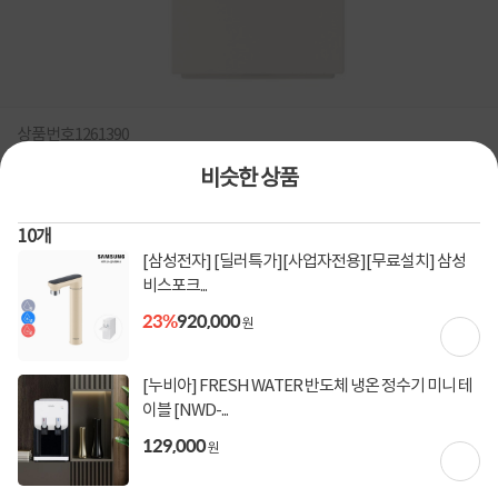
상품번호
1261390
비슷한 상품
[LG전자] 퓨리케어 정수기 오브제컬렉션 WD520VC 초고온
수90도 냉온정 베이지색상 자가관리형
10
개
정수기 / 데스크형 / 정수 / 냉수 / 온수 / 정수방식 : 직수 / 직수관 : 스테인리스 / 맞춤설치 /
[삼성전자] [딜러특가][사업자전용][무료설치] 삼성
스마트폰제어 / 필터교환알림 / 잠금 / 슬림정수기 / 인버터형 / 자동살균 / 수동살균 / 직
비스포크...
수관살균 / 코크살균 / 1등급 / 색상 : 카밍베이지 / [출수] 정량출수 / 맞춤출수 / 반컵 / 한컵
23%
920,000
/ 두컵 / 1L / [관리유형] 자가관리 / 필터개수 : 2개 / 교체용필터제공 : 1년 2회분 / [무게/크
원
기] 무게 : 11.4kg / 크기(가로x세로x깊이): 168x418x485mm
0
건
지금 후기쓰면 적립금 2배!
[누비아] FRESH WATER 반도체 냉온 정수기 미니 테
이블 [NWD-...
1,218,600
원
129,000
원