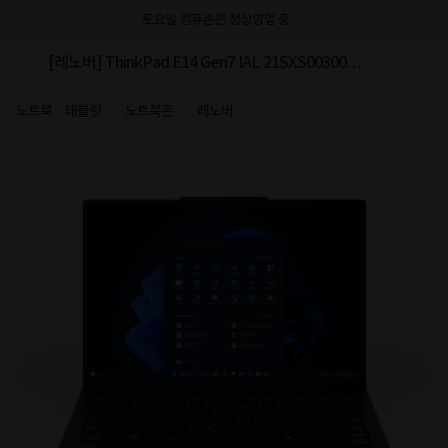
토요일 컴퓨존은 정상영업 중
[레노버] ThinkPad E14 Gen7 IAL 21SXS00300
(Ultra5 225H/16GB/512GB/FD) [기본제품]
노트북ㆍ태블릿
노트북존
레노버