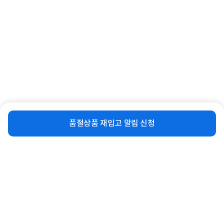
함께 보면 좋은 상품
비슷한 상품
비슷한 상품
재입고 알림 신청
품절상품 재입고 알림 신청
[레노버] 아이디어패드 Slim5
[레노버] Thinkbook 16IAL G8
14AGP11 83S1004PKR (Ryzen A...
21SK00FAKR [ULT5 135H/16GB/...
1,939,000
1,199,000
원
원