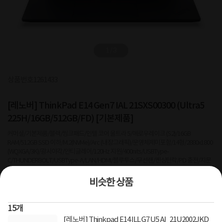
1
/
3
상품번호
1261433
[레노버] ThinkPad E14 Gen7 IAL 21SXS00300 (Ultra5
225H/16GB/512GB/FD) [기본제품]
커머셜/기본제품/블랙/씽크패드/인텔 코어 울트라 5/애로우레이크 (S2)/16GB
RAM/512GB SSD 이하/M.2(NVMe)/Arc (내장그래픽)/운영체제미포함/14형/2880x1800
(WQXGA/3K)/광시야각/안티글레어/120Hz 지원/400nits/USBType-
C/THUNDERBOLT/USBType-A/LAN/HDMI/블루투스/무선랜/켄싱턴락/PD 충전/지문
인식/1.1~1.5kg/A/S 1년
비슷한 상품
2
건
지금 후기쓰면 적립금 2배!
1,179,000
15
개
원
[레노버] Thinkpad E14 ILL G7 U5 AI_21U2002JKD