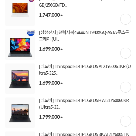
GB/256GB/FD...
1,747,000
상세정보
구매후기(
2
)
Q&A(
2
)
원
[삼성전자] 갤럭시북4 프로 NT940XGQ-A51A 문스톤
구매 시 유의사항
그레이 (Ul...
2시 이후 주문 건은 익일 입고될 수 있습니다.
1,699,000
업그레이드 상품은 주문 후 2~6시간이 소요되며 15시 이후 주문건은 익일 발송됩니다.
원
요청에 의한 새상품을 개봉하여 제작하는 상품으로 주문취소, 변심반품이 불가합니다.
장착된 부품은 해당 제조사에서 A/S 가능합니다 (예: 추가 SSD 불량 시 해당 SSD 제조
사)
[레노버] Thinkpad E14 IPL G8 U5 AI 21Y60061KR (U
기본제품과 추가 또는 교체되는 제품의 스펙 정보를 확인 후 주문 바랍니다.
ltra5-325...
1,699,000
원
[레노버] Thinkpad E14 IPL G8 U5H AI 21Y60060KR
상세정보를
확대
해서 볼 수 있습니다.
(Ultra5-33...
1,799,000
원
[레노버] Thinkpad E14 IPL G8 U5 3K AI 21Y6005TK