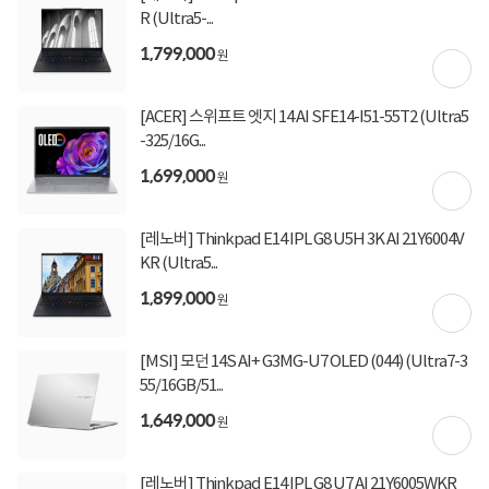
R (Ultra5-...
1,799,000
원
[ACER] 스위프트 엣지 14 AI SFE14-I51-55T2 (Ultra5
-325/16G...
1,699,000
원
[레노버] Thinkpad E14 IPL G8 U5H 3K AI 21Y6004V
KR (Ultra5...
1,899,000
원
[MSI] 모던 14S AI+ G3MG-U7 OLED (044) (Ultra7-3
55/16GB/51...
1,649,000
원
[레노버] Thinkpad E14 IPL G8 U7 AI 21Y6005WKR