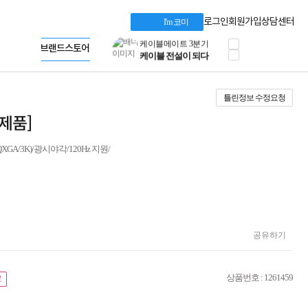
정품 캠페인
LG gram & 브랜드스토어
삼성 키보드&마우스
Microsoft 브랜드스토어
로그인
회원가입
상담센터
I'm 코미
10% 쿠폰 할인
AMD 브랜드스토어
케이블메이트 3분기
Intel 브랜드스토어
공식
케이블 전설이 되다
RAZER 브랜드스토어
야식까지 책임진다!
Apple 기업전용관
승리를 부르는 오멘
틀린정보 수정요청
ASUS ROG
20주년 한정판
본제품]
AMD로 시작하는
스마트 오피스환경
WQXGA/3K)/광시야각/120Hz 지원/
AI비즈니스 노트북
HP엘리트북/프로북
비즈니스 강자
HP 프로북 4
리뷰 Npay 증정
MSI 공유기
공유하기
적립금 3% 페이백
시스코 스위칭허브
누적 금액 별
적립금 페이백!
상품번호 : 1261459
료
Dell 구매왕
상품권 30만원