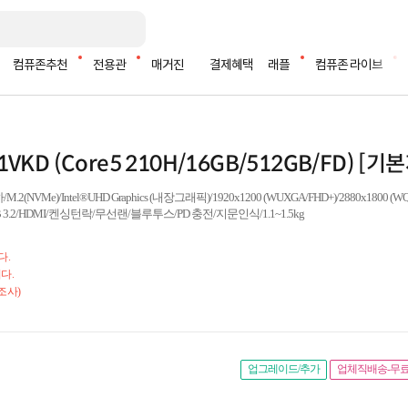
컴퓨존추천
전용관
매거진
결제혜택
래플
컴퓨존 라이브
01VKD (Core5 210H/16GB/512GB/FD) [기
Me)/Intel®UHD Graphics (내장그래픽)/1920x1200 (WUXGA/FHD+)/2880x1800 (
SB 3.2/HDMI/켄싱턴락/무선랜/블루투스/PD 충전/지문인식/1.1~1.5kg
다.
다.
조사)
업그레이드/추가
업체직배송-무