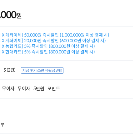
삼성모니터 여름맞이
특별 할인 이벤트
,000
원
한단계 더 진화한
HAF II 500
AI 업무환경 완성
X 계좌이체] 50,000원 즉시할인 (1,000,000원 이상 결제 시)
HP 워크스테이션
X 계좌이체] 20,000원 즉시할인 (600,000원 이상 결제 시)
여름맞이 사은품
X 농협카드] 5% 즉시할인 (800,000원 이상 결제 시)
HP 프로데스크 4
X 현대카드] 5% 즉시할인 (800,000원 이상 결제 시)
모든 것을 하나로
HP올인원 단독특가
네트워크 자재
5 (2건)
지금 후기 쓰면 적립금 2배!
혜택 PACK
Dell 구매 찬스
프로 에센셜
무이자
무이자
5만원
포인트
할부