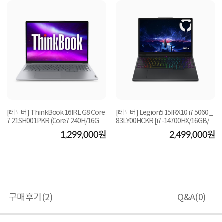
[레노버] ThinkBook 16IRL G8 Core
[레노버] Legion5 15IRX10 i7 5060 _
7 21SH001PKR (Core7 240H/16GB/
83LY00HCKR [i7-14700HX/16GB/1
512GB/FD) [기본제...
TB/RTX-5060/FD] ...
1,299,000원
2,499,000원
구매후기(
2
)
Q&A(
0
)