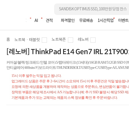
조립PC
AI
견적
파격할인
무료배송
1시간픽업
이벤트
홈
노트북존
레노버
노트북ㆍ태블릿
[레노버] ThinkPad E14 Gen7 IRL 21T90
커머셜/블랙/씽크패드/인텔 코어 i5/랩터레이크 (13세대)/16GB RAM/512GB SSD 이하/M.2(NV
안티글레어/400nits/키보드라이트/THUNDERBOLT/USBType-C/USBType-A/LAN/U
15시 이후 발주는 익일 입고 됩니다.
업그레이드 상품은 주문 후 2~6시간이 소요되며 15시 이후 주문건은 익일 발송됩니
요청에 의한 새상품을 개봉하여 제작하는 상품으로 주문취소, 변심반품이 불가합니
장착된 부품은 해당 제조사에서 A/S 가능합니다 (예: 추가 SSD 불량 시 해당 SSD 제
기본제품과 추가 또는 교체되는 제품의 스펙 정보를 확인 후 주문 바랍니다.