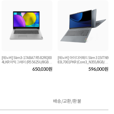
[레노버] Slim3-17ABA7 R5 82RQ00
[레노버] 아이디어패드 Slim 3 15ITN9
4LKR 아틱 그레이 (R5 5625U/8GB/2
83L7001PKR (Core3_N355/8GB/25
56GB/FD) [기본제...
6GB/FD) [기본...
650,030원
596,000원
배송/교환/환불