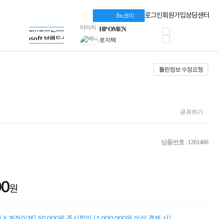
혜택 PACK
Dell 구매 찬스
Apple 기업전용관
로그인
회원가입
상담센터
I'm 코미
프로 에센셜
HP 브랜드스토어
타협 없는 게이밍
LG gram & 브랜드스토어
공식
HP OMEN
Microsoft 브랜드스토어
로지텍
AMD 브랜드스토어
정품 캠페인
Intel 브랜드스토어
틀린정보 수정요청
삼성 키보드&마우스
RAZER 브랜드스토어
10% 쿠폰 할인
Apple 기업전용관
케이블메이트 3분기
케이블 전설이 되다
야식까지 책임진다!
공유하기
승리를 부르는 오멘
ASUS ROG
20주년 한정판
상품번호 : 1261466
AMD로 시작하는
스마트 오피스환경
AI비즈니스 노트북
HP엘리트북/프로북
00
비즈니스 강자
원
HP 프로북 4
리뷰 Npay 증정
MSI 공유기
X 계좌이체] 50,000원 즉시할인 (1,000,000원 이상 결제 시)