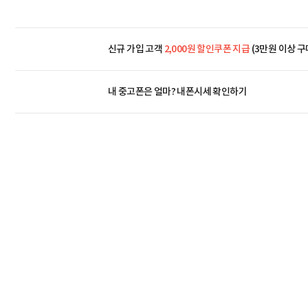
신규 가입 고객
2,000원 할인쿠폰 지급
(3만원 이상 구
내 중고폰은 얼마?
내폰시세 확인하기