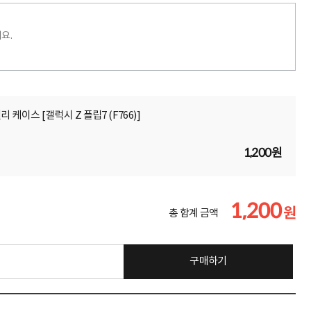
요.
 케이스 [갤럭시 Z 플립7 (F766)]
1,200원
1,200
원
총 합계 금액
구매하기