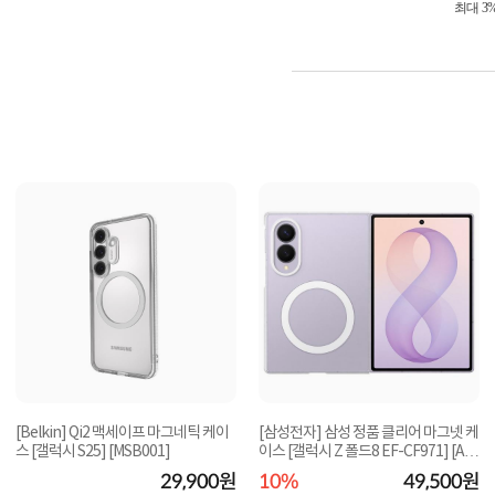
최대 3
[Belkin] Qi2 맥세이프 마그네틱 케이
[삼성전자] 삼성 정품 클리어 마그넷 케
스 [갤럭시 S25] [MSB001]
이스 [갤럭시 Z 폴드8 EF-CF971] [AR
필름2...
29,900원
10%
49,500원