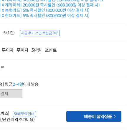
적립금 3% 페이백
X 계좌이체] 20,000원 즉시할인 (600,000원 이상 결제 시)
시스코 스위칭허브
X 농협카드] 5% 즉시할인 (800,000원 이상 결제 시)
X 현대카드] 5% 즉시할인 (800,000원 이상 결제 시)
누적 금액 별
적립금 페이백!
Dell 구매왕
5 (1건)
상품권 30만원
지금 후기 쓰면 적립금 2배!
삼성모니터 여름맞이
특별 할인 이벤트
무이자
무이자
5만원
포인트
한단계 더 진화한
HAF II 500
AI 업무환경 완성
할부
HP 워크스테이션
여름맞이 사은품
HP 프로데스크 4
 | 평균
2~4일
이내 발송
모든 것을 하나로
HP올인원 단독특가
네트워크 자재
혜택 PACK
Dell 구매 찬스
(1박스)
택배무료 안내
프로 에센셜

배송비 절약상품
도서/산간 지역 추가비용)