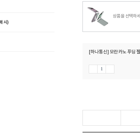
상품을 선택하세
매 시)
[하나통신] 모란카노 푸딩 젤리