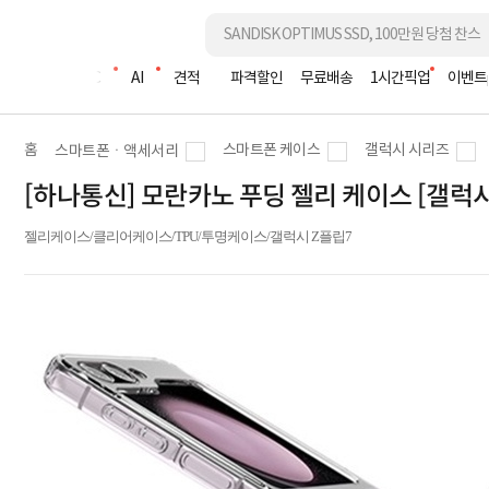
조립PC
AI
견적
파격할인
무료배송
1시간픽업
이벤트
홈
스마트폰 케이스
갤럭시 시리즈
스마트폰ㆍ액세서리
[하나통신] 모란카노 푸딩 젤리 케이스 [갤럭시 Z
젤리케이스/클리어케이스/TPU/투명케이스/갤럭시 Z플립7