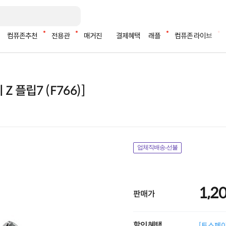
컴퓨존추천
전용관
매거진
결제혜택
래플
컴퓨존 라이브
 플립7 (F766)]
업체직배송-선불
1,2
판매가
할인혜택
[토스페이 