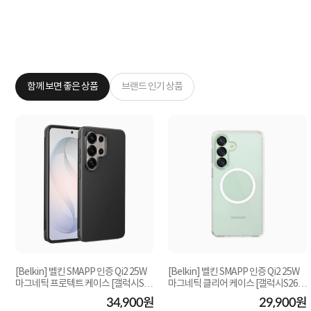
함께 보면 좋은 상품
브랜드 인기 상품
[Belkin] 벨킨 SMAPP 인증 Qi2 25W
[Belkin] 벨킨 SMAPP 인증 Qi2 25W
마그네틱 프로텍트 케이스 [갤럭시S26
마그네틱 클리어 케이스 [갤럭시S26플
울트라 MSB0...
러스 MSB013...
원
34,900원
29,900원